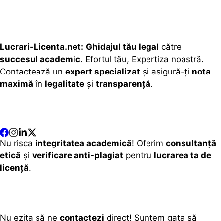
Lucrari-Licenta.net:
Ghidajul tău legal
către
succesul academic
. Efortul tău, Expertiza noastră.
Contactează un
expert specializat
și asigură-ți
nota
maximă
în
legalitate
și
transparență
.
Nu risca
integritatea academică
! Oferim
consultanță
etică
și
verificare anti-plagiat
pentru
lucrarea ta de
licență
.
Nu ezita să ne
contactezi
direct! Suntem gata să