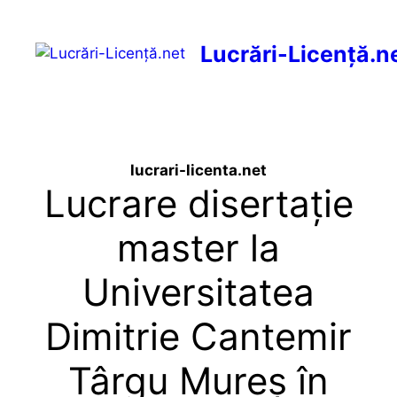
Sari
Lucrări-Licență.n
la
conținut
Meniu
lucrari-licenta.net
Lucrare disertație
master la
Universitatea
Dimitrie Cantemir
Târgu Mureș în