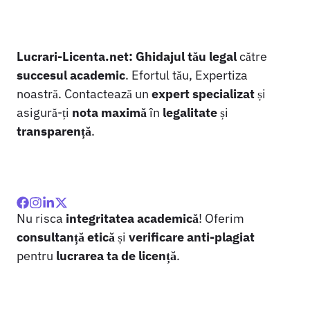
Lucrari-Licenta.net:
Ghidajul tău legal
către
succesul academic
. Efortul tău, Expertiza
noastră. Contactează un
expert specializat
și
asigură-ți
nota maximă
în
legalitate
și
transparență
.
Nu risca
integritatea academică
! Oferim
consultanță etică
și
verificare anti-plagiat
pentru
lucrarea ta de licență
.