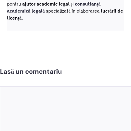
pentru
ajutor academic legal
și
consultanță
academică legală
specializată în elaborarea
lucrării de
licență
.
Lasă un comentariu
Comentariu