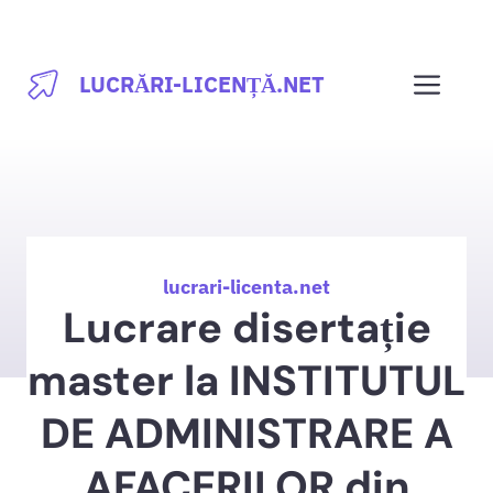
Sari
la
Men
LUCRĂRI-LICENȚĂ.NET
conținut
lucrari-licenta.net
Lucrare disertație
master la INSTITUTUL
DE ADMINISTRARE A
AFACERILOR din