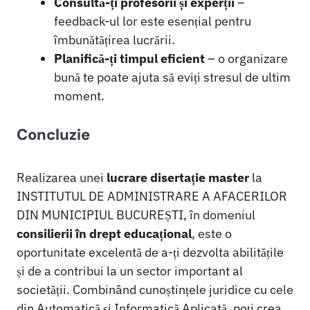
Consultă-ți profesorii și experții
–
feedback-ul lor este esențial pentru
îmbunătățirea lucrării.
Planifică-ți timpul eficient
– o organizare
bună te poate ajuta să eviți stresul de ultim
moment.
Concluzie
Realizarea unei
lucrare disertație master
la
INSTITUTUL DE ADMINISTRARE A AFACERILOR
DIN MUNICIPIUL BUCUREȘTI, în domeniul
consilierii în drept educațional
, este o
oportunitate excelentă de a-ți dezvolta abilitățile
și de a contribui la un sector important al
societății. Combinând cunoștințele juridice cu cele
din Automatică și Informatică Aplicată, poți crea