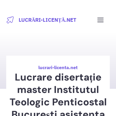
Sari
la
Men
LUCRĂRI-LICENȚĂ.NET
conținut
lucrari-licenta.net
Lucrare disertație
master Institutul
Teologic Penticostal
București asistenta