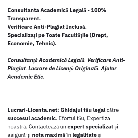
Consultanta Academică Legală - 100%
Transparent.
Verificare Anti-Plagiat Inclusă.
Specializați pe Toate Facultățile (Drept,
Economie, Tehnic).
Consultanță Academică Legală
.
Verificare Anti-
Plagiat
.
Lucrare de Licență Originală
.
Ajutor
Academic Etic
.
Lucrari-Licenta.net:
Ghidajul tău legal
către
succesul academic
. Efortul tău, Expertiza
noastră. Contactează un
expert specializat
și
asigură-ți
nota maximă
în
legalitate
și