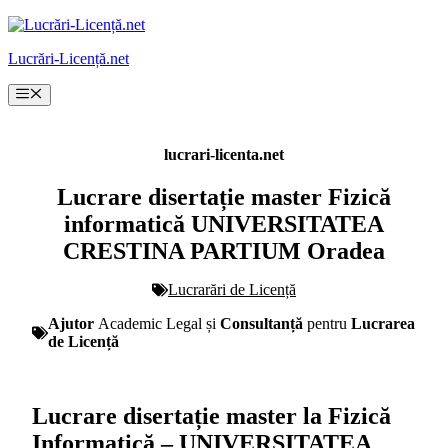
Sari
la
Lucrări-Licență.net
conținut
Meniu
lucrari-licenta.net
Lucrare disertație master Fizică
informatică UNIVERSITATEA
CRESTINA PARTIUM Oradea
Lucrarări de Licență
Ajutor
Academic Legal și
Consultanță
pentru
Lucrarea
de Licență
Lucrare disertație master la Fizică
Informatică – UNIVERSITATEA