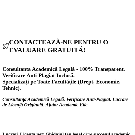
CONTACTEAZĂ-NE PENTRU O
EVALUARE GRATUITĂ!
Consultanta Academică Legală - 100% Transparent.
Verificare Anti-Plagiat Inclusă.
Specializați pe Toate Facultățile (Drept, Economie,
Tehnic).
Consultanță Academică Legală
.
Verificare Anti-Plagiat
.
Lucrare
de Licență Originală
.
Ajutor Academic Etic
.
Lucrari-Licenta.net:
Ghidajul tău legal
către
succesul academic
.