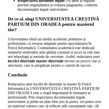
Respectarea normelor legale:
Fii atent la regulile
privind originalitatea și evitarea plagiatului, conform
documentației legale universitare.
De ce să alegi UNIVERSITATEA CREȘTINĂ
PARTIUM DIN ORADEA pentru masterul
tău?
Universitatea oferă un mediu academic prietenos și
profesionist, cu resurse adaptate pentru specializarea în
Fizică Informatică. Comunitatea academică este dedicată
susținerii studenților prin ghidaj constant și acces la cele mai
noi tehnologii și metode de cercetare. Astfel, redactarea unei
lucrări disertație master dizertație
devine un proces clar și
structurat, care te pregătește pentru o carieră de succes.
Concluzie
Redactarea unei lucrări de disertație la master în Fizică
Informatică la UNIVERSITATEA CREȘTINĂ PARTIUM
DIN ORADEA este o etapă importantă în formarea ta
profesională. Prin respectarea documentației legale
universitare și printr-un plan bine pus la punct, vei putea crea
un material valoros care să reflecte atât cunoștințele tale, cât