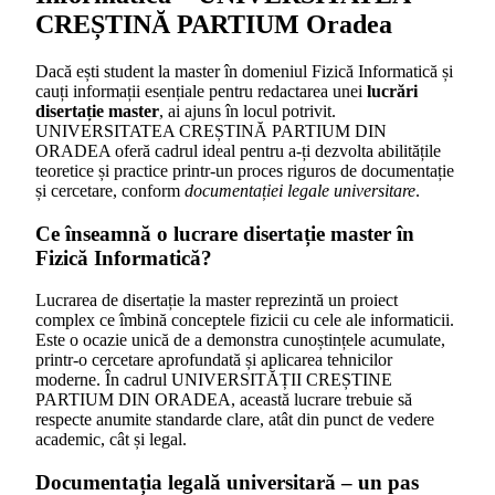
CREȘTINĂ PARTIUM Oradea
Dacă ești student la master în domeniul Fizică Informatică și
cauți informații esențiale pentru redactarea unei
lucrări
disertație master
, ai ajuns în locul potrivit.
UNIVERSITATEA CREȘTINĂ PARTIUM DIN
ORADEA oferă cadrul ideal pentru a-ți dezvolta abilitățile
teoretice și practice printr-un proces riguros de documentație
și cercetare, conform
documentației legale universitare
.
Ce înseamnă o lucrare disertație master în
Fizică Informatică?
Lucrarea de disertație la master reprezintă un proiect
complex ce îmbină conceptele fizicii cu cele ale informaticii.
Este o ocazie unică de a demonstra cunoștințele acumulate,
printr-o cercetare aprofundată și aplicarea tehnicilor
moderne. În cadrul UNIVERSITĂȚII CREȘTINE
PARTIUM DIN ORADEA, această lucrare trebuie să
respecte anumite standarde clare, atât din punct de vedere
academic, cât și legal.
Documentația legală universitară – un pas