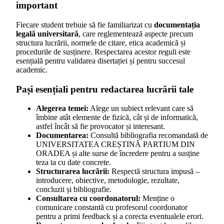
important
Fiecare student trebuie să fie familiarizat cu
documentația
legală universitară
, care reglementează aspecte precum
structura lucrării, normele de citare, etica academică și
procedurile de susținere. Respectarea acestor reguli este
esențială pentru validarea disertației și pentru succesul
academic.
Pași esențiali pentru redactarea lucrării tale
Alegerea temei:
Alege un subiect relevant care să
îmbine atât elemente de fizică, cât și de informatică,
astfel încât să fie provocator și interesant.
Documentarea:
Consultă bibliografia recomandată de
UNIVERSITATEA CREȘTINĂ PARTIUM DIN
ORADEA și alte surse de încredere pentru a susține
teza ta cu date concrete.
Structurarea lucrării:
Respectă structura impusă –
introducere, obiective, metodologie, rezultate,
concluzii și bibliografie.
Consultarea cu coordonatorul:
Menține o
comunicare constantă cu profesorul coordonator
pentru a primi feedback și a corecta eventualele erori.