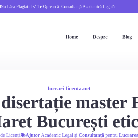
Nu Lăsa Plagiatul să Te Oprească. Consultanță Academică Legală.
Home
Despre
Blog
lucrari-licenta.net
disertație master
aret București etic
 de Licență
Ajutor
Academic Legal și
Consultanță
pentru
Lucrarea