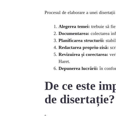
Procesul de elaborare a unei disertați
Alegerea temei:
trebuie să fi
Documentarea:
colectarea inf
Planificarea structurii:
stabil
Redactarea propriu-zisă:
scri
Revizuirea și corectarea:
veri
Haret.
Depunerea lucrării:
în confor
De ce este im
de disertație?