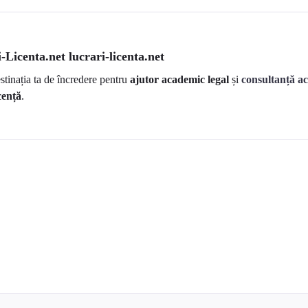
-Licenta.net lucrari-licenta.net
estinația ta de încredere pentru
ajutor academic legal
și
consultanță a
cență
.