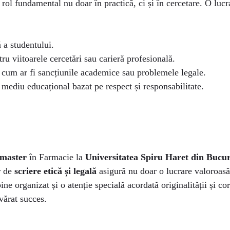
rol fundamental nu doar în practică, ci și în cercetare. O lucr
 a studentului.
ru viitoarele cercetări sau carieră profesională.
 cum ar fi sancțiunile academice sau problemele legale.
 mediu educațional bazat pe respect și responsabilitate.
 master
în Farmacie la
Universitatea Spiru Haret din Bucur
r de
scriere etică și legală
asigură nu doar o lucrare valoroasă 
ne organizat și o atenție specială acordată originalității și cor
vărat succes.