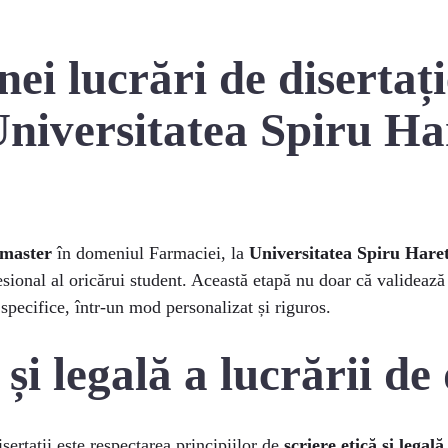
ei lucrări de disertați
niversitatea Spiru Ha
 master
în domeniul Farmaciei, la
Universitatea Spiru Haret
esional al oricărui student. Această etapă nu doar că validează
specifice, într-un mod personalizat și riguros.
 și legală a lucrării de 
sertații este respectarea principiilor de
scriere etică și legală