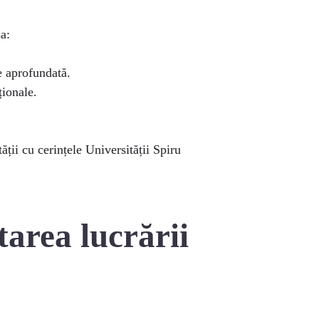
a:
e aprofundată.
ționale.
ății cu cerințele Universității Spiru
tarea lucrării