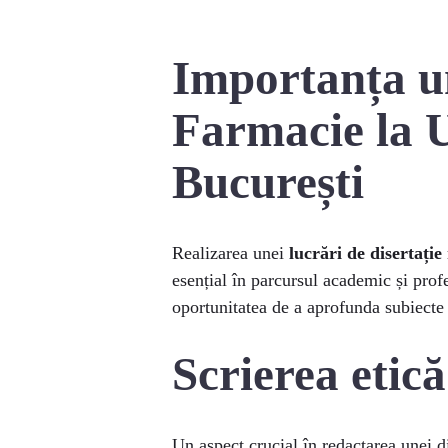
Importanța un
Farmacie la U
București
Realizarea unei
lucrări de disertație
esențial în parcursul academic și prof
oportunitatea de a aprofunda subiecte 
Scrierea etică
Un aspect crucial în redactarea unei di