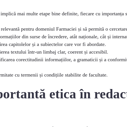
i implică mai multe etape bine definite, fiecare cu importanța s
e relevantă pentru domeniul Farmaciei și să permită o cercetar
ormațiilor din surse de încredere, atât naționale, cât și interna
irea capitolelor și a subiectelor care vor fi abordate.
erea textului într-un limbaj clar, coerent și accesibil.
ficarea corectitudinii informațiilor, a gramaticii și a conformit
mitate cu termenii și condițiile stabilite de facultate.
portantă etica în redac