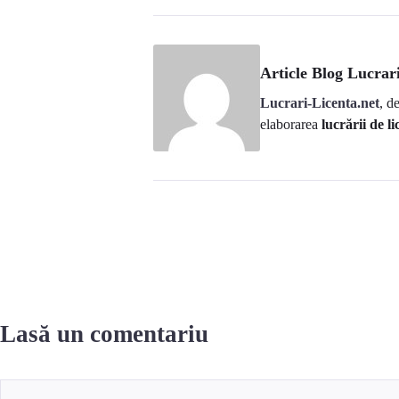
Article Blog Lucrari
Lucrari-Licenta.net
, d
elaborarea
lucrării de li
Lasă un comentariu
Comentariu