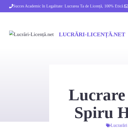
Sari
Succes Academic în Legalitate: Lucrarea Ta de Licență, 100% Etică.
la
conținut
LUCRĂRI-LICENȚĂ.NET
Lucrare 
Spiru H
Lucrarări