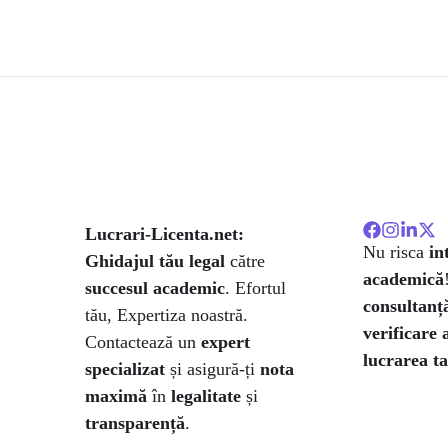
Lucrari-Licenta.net:
Nu risca
in
Ghidajul tău legal
către
academică
succesul academic
. Efortul
consultanță
tău, Expertiza noastră.
verificare 
Contactează un
expert
lucrarea ta
specializat
și asigură-ți
nota
maximă
în
legalitate
și
transparență
.