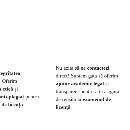
Nu ezita să ne
contactezi
tegritatea
direct! Suntem gata să oferim
! Oferim
ajutor academic legal
și
 etică
și
transparent pentru a te asigura
anti-plagiat
pentru
de reușita la
examenul de
 de licență
.
licență
.