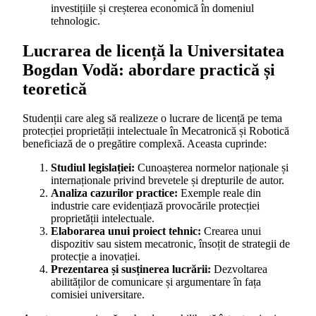
investițiile și creșterea economică în domeniul
tehnologic.
Lucrarea de licență la Universitatea
Bogdan Vodă: abordare practică și
teoretică
Studenții care aleg să realizeze o lucrare de licență pe tema
protecției proprietății intelectuale în Mecatronică și Robotică
beneficiază de o pregătire complexă. Aceasta cuprinde:
Studiul legislației:
Cunoașterea normelor naționale și
internaționale privind brevetele și drepturile de autor.
Analiza cazurilor practice:
Exemple reale din
industrie care evidențiază provocările protecției
proprietății intelectuale.
Elaborarea unui proiect tehnic:
Crearea unui
dispozitiv sau sistem mecatronic, însoțit de strategii de
protecție a inovației.
Prezentarea și susținerea lucrării:
Dezvoltarea
abilităților de comunicare și argumentare în fața
comisiei universitare.