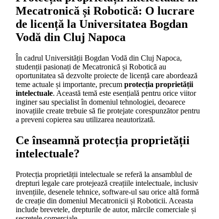
Mecatronică și Robotică: O lucrare
de licență la Universitatea Bogdan
Vodă din Cluj Napoca
În cadrul Universității Bogdan Vodă din Cluj Napoca,
studenții pasionați de Mecatronică și Robotică au
oportunitatea să dezvolte proiecte de licență care abordează
teme actuale și importante, precum
protecția proprietății
intelectuale
. Această temă este esențială pentru orice viitor
inginer sau specialist în domeniul tehnologiei, deoarece
inovațiile create trebuie să fie protejate corespunzător pentru
a preveni copierea sau utilizarea neautorizată.
Ce înseamnă protecția proprietății
intelectuale?
Protecția proprietății intelectuale se referă la ansamblul de
drepturi legale care protejează creațiile intelectuale, inclusiv
invențiile, desenele tehnice, software-ul sau orice altă formă
de creație din domeniul Mecatronicii și Roboticii. Aceasta
include brevetele, drepturile de autor, mărcile comerciale și
secretele comerciale.