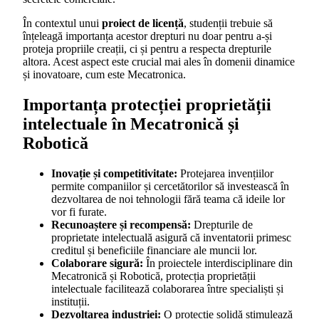
În contextul unui
proiect de licență
, studenții trebuie să
înțeleagă importanța acestor drepturi nu doar pentru a-și
proteja propriile creații, ci și pentru a respecta drepturile
altora. Acest aspect este crucial mai ales în domenii dinamice
și inovatoare, cum este Mecatronica.
Importanța protecției proprietății
intelectuale în Mecatronică și
Robotică
Inovație și competitivitate:
Protejarea invențiilor
permite companiilor și cercetătorilor să investească în
dezvoltarea de noi tehnologii fără teama că ideile lor
vor fi furate.
Recunoaștere și recompensă:
Drepturile de
proprietate intelectuală asigură că inventatorii primesc
creditul și beneficiile financiare ale muncii lor.
Colaborare sigură:
În proiectele interdisciplinare din
Mecatronică și Robotică, protecția proprietății
intelectuale facilitează colaborarea între specialiști și
instituții.
Dezvoltarea industriei:
O protecție solidă stimulează