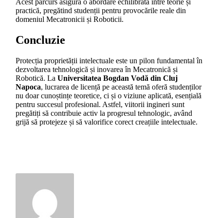
Acest parcurs asigură o abordare echilibrată între teorie și
practică, pregătind studenții pentru provocările reale din
domeniul Mecatronicii și Roboticii.
Concluzie
Protecția proprietății intelectuale este un pilon fundamental în
dezvoltarea tehnologică și inovarea în Mecatronică și
Robotică. La
Universitatea Bogdan Vodă din Cluj
Napoca
, lucrarea de licență pe această temă oferă studenților
nu doar cunoștințe teoretice, ci și o viziune aplicată, esențială
pentru succesul profesional. Astfel, viitorii ingineri sunt
pregătiți să contribuie activ la progresul tehnologic, având
grijă să protejeze și să valorifice corect creațiile intelectuale.