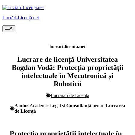
Sari
la
Lucrări-Licență.net
conținut
Meniu
lucrari-licenta.net
Lucrare de licență Universitatea
Bogdan Vodă: Protecția proprietății
intelectuale în Mecatronică și
Robotică
Lucrarări de Licență
Ajutor
Academic Legal și
Consultanță
pentru
Lucrarea
de Licență
Protecția proprietății intelectuale în