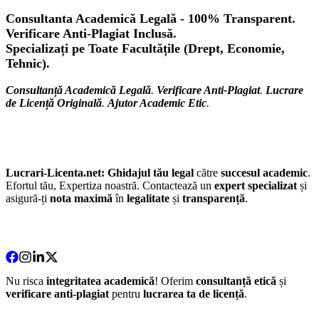
Consultanta Academică Legală - 100% Transparent.
Verificare Anti-Plagiat Inclusă.
Specializați pe Toate Facultățile (Drept, Economie,
Tehnic).
Consultanță Academică Legală
.
Verificare Anti-Plagiat
.
Lucrare
de Licență Originală
.
Ajutor Academic Etic
.
Lucrari-Licenta.net:
Ghidajul tău legal
către
succesul academic
.
Efortul tău, Expertiza noastră. Contactează un
expert specializat
și
asigură-ți
nota maximă
în
legalitate
și
transparență
.
Nu risca
integritatea academică
! Oferim
consultanță etică
și
verificare anti-plagiat
pentru
lucrarea ta de licență
.