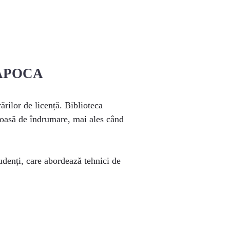
NAPOCA
rilor de licență. Biblioteca
loroasă de îndrumare, mai ales când
udenți, care abordează tehnici de