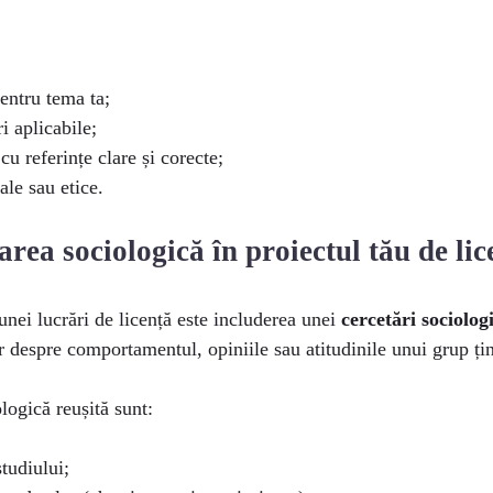
pentru tema ta;
i aplicabile;
cu referințe clare și corecte;
ale sau etice.
rea sociologică în proiectul tău de lic
unei lucrări de licență este includerea unei
cercetări sociolog
 despre comportamentul, opiniile sau atitudinile unui grup țint
ologică reușită sunt:
studiului;