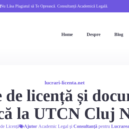
Nu Lăsa Plagiatul să Te Oprească. Consultanță Academică Legală.
Home
Despre
Blog
lucrari-licenta.net
 de licență și doc
ică la UTCN Cluj 
 de Licență
Ajutor
Academic Legal și
Consultanță
pentru
Lucrarea