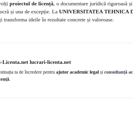
volți
proiectul de licență
, o documentare juridică riguroasă și
iocră și una de excepție. La
UNIVERSITATEA TEHNICA 
ți transforma ideile în rezultate concrete și valoroase.
-Licenta.net lucrari-licenta.net
estinația ta de încredere pentru
ajutor academic legal
și
consultanță a
cență
.