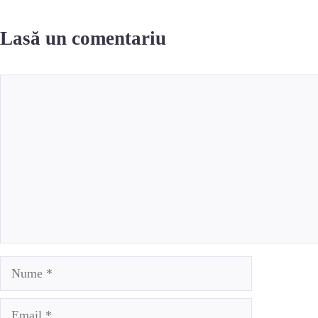
Lasă un comentariu
Comentariu
Nume
Email