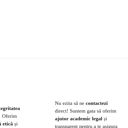
Nu ezita să ne
contactezi
tegritatea
direct! Suntem gata să oferim
! Oferim
ajutor academic legal
și
 etică
și
transparent pentru a te asigura