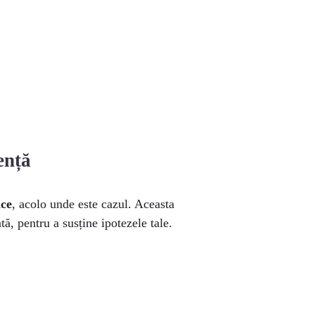
ență
ice
, acolo unde este cazul. Aceasta
ă, pentru a susține ipotezele tale.