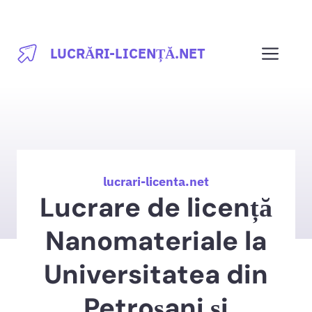
Sari
la
Men
LUCRĂRI-LICENȚĂ.NET
conținut
lucrari-licenta.net
Lucrare de licență
Nanomateriale la
Universitatea din
Petroșani și