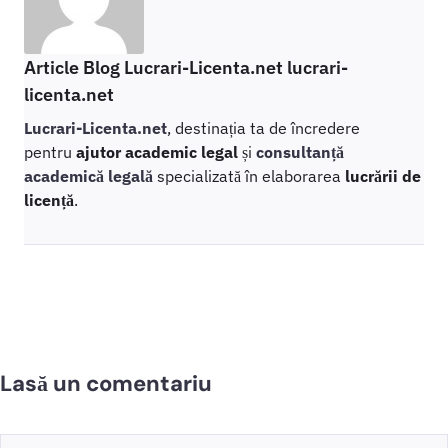
Article Blog Lucrari-Licenta.net lucrari-
licenta.net
Lucrari-Licenta.net
, destinația ta de încredere
pentru
ajutor academic legal
și
consultanță
academică legală
specializată în elaborarea
lucrării de
licență
.
Lasă un comentariu
Comentariu