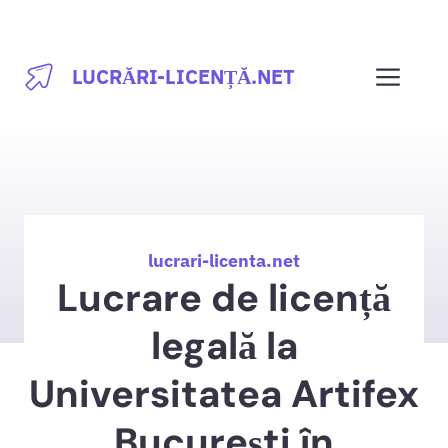
Sari
la
Men
LUCRĂRI-LICENȚĂ.NET
conținut
lucrari-licenta.net
Lucrare de licență
legală la
Universitatea Artifex
București în