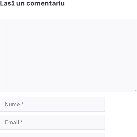
Lasă un comentariu
Comentariu
Nume
Email
Site