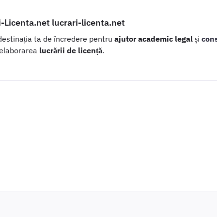
i-Licenta.net lucrari-licenta.net
 destinația ta de încredere pentru
ajutor academic legal
și
con
 elaborarea
lucrării de licență
.