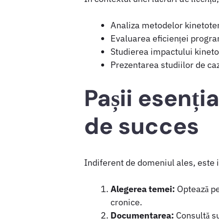
Analiza metodelor kinetoter
Evaluarea eficienței program
Studierea impactului kinetote
Prezentarea studiilor de ca
Pașii esenți
de succes
Indiferent de domeniul ales, este i
Alegerea temei:
Optează pen
cronice.
Documentarea:
Consultă sur