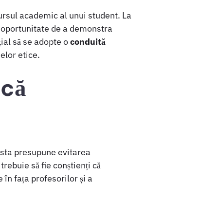
ursul academic al unui student. La
 o oportunitate de a demonstra
țial să se adopte o
conduită
elor etice.
ică
easta presupune evitarea
trebuie să fie conștienți că
 în fața profesorilor și a