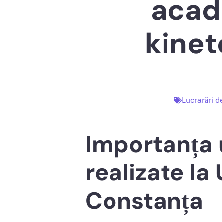
acad
kinet
Lucrarări d
Importanța u
realizate la
Constanța