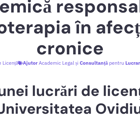
emică responsabi
oterapia în afecț
cronice
e Licență
Ajutor
Academic Legal și
Consultanță
pentru
Lucrar
nei lucrări de licen
 Universitatea Ovidi