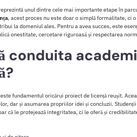
eprezintă unul dintre cele mai importante etape în parc
anța
, acest proces nu este doar o simplă formalitate, ci
tribui la domeniul ales. Pentru a avea succes, este esen
plică onestitate, cercetare riguroasă și respectarea norm
ă conduita academ
ă?
este fundamentul oricărui proiect de licență reușit. Ac
or, dar și asumarea propriilor idei și concluzii. Studenții 
 că le protejează integritatea, ci le oferă și credibilitate
și de citare