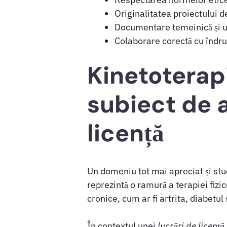
Originalitatea proiectului de
Documentare temeinică și ut
Colaborare corectă cu îndru
Kinetoterapi
subiect de 
licență
Un domeniu tot mai apreciat și stu
reprezintă o ramură a terapiei fizic
cronice, cum ar fi artrita, diabetu
În contextul unei
lucrări de licență