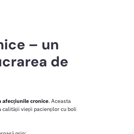
nice – un
ucrarea de
n afecțiunile cronice
. Aceasta
lității vieții pacienților cu boli
oroasă prin: