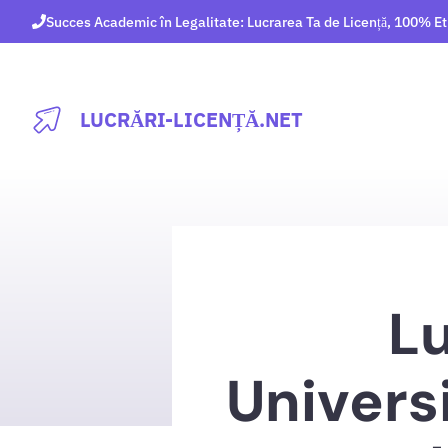
Sari
Succes Academic în Legalitate: Lucrarea Ta de Licență, 100% Et
la
conținut
LUCRĂRI-LICENȚĂ.NET
Lu
Univers