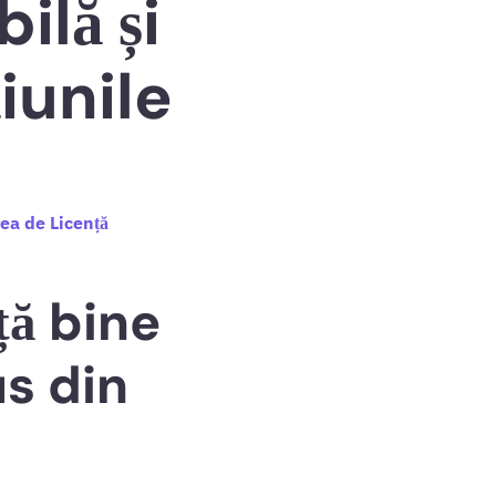
lă și
iunile
ea de Licență
ță bine
us din