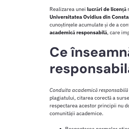
Realizarea unei
lucrări de licență
r
Universitatea Ovidius din Const
cunoștințele acumulate și de a con
academică responsabilă
, care im
Ce înseamn
responsabil
Conduita academică responsabilă
plagiatului, citarea corectă a sursel
respectarea acestor principii nu doar
comunității academice.
Respectarea normelor etice 