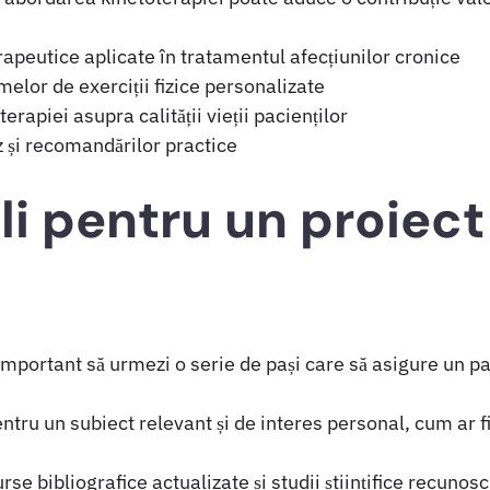
apeutice aplicate în tratamentul afecțiunilor cronice
elor de exerciții fizice personalizate
rapiei asupra calității vieții pacienților
z și recomandărilor practice
ali pentru un proiect
mportant să urmezi o serie de pași care să asigure un par
tru un subiect relevant și de interes personal, cum ar fi
se bibliografice actualizate și studii științifice recunosc