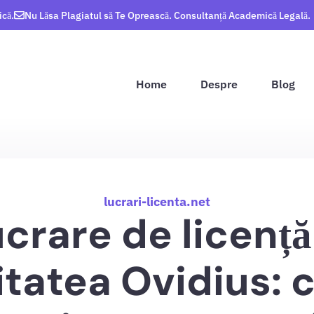
ică.
Nu Lăsa Plagiatul să Te Oprească. Consultanță Academică Legală.
Home
Despre
Blog
lucrari-licenta.net
crare de licență
itatea Ovidius: 