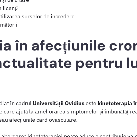
 licență
ilizarea surselor de încredere
mătorii
a în afecțiunile cro
actualitate pentru l
diat în cadrul
Universității Ovidius
este
kinetoterapia î
e care ajută la ameliorarea simptomelor și îmbunătățirea ca
l sau afecțiunile cardiovasculare.
, abordarea kinetoterapiei poate aduce o contribuție val