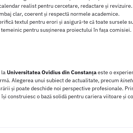
calendar realist pentru cercetare, redactare și revizuire.
limbaj clar, coerent și respectă normele academice.
rifică textul pentru erori și asigură-te că toate sursele s
temeinic pentru susținerea proiectului în fața comisiei.
la
Universitatea Ovidius din Constanța
este o experien
 fermă. Alegerea unui subiect de actualitate, precum
kinet
rării și poate deschide noi perspective profesionale. Pr
și construiesc o bază solidă pentru cariera viitoare și co