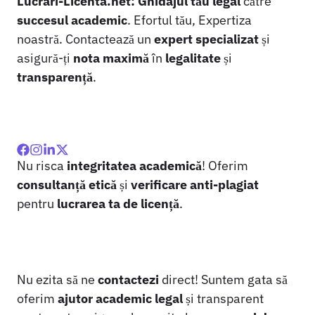
Lucrari-Licenta.net:
Ghidajul tău legal
către
succesul academic
. Efortul tău, Expertiza
noastră. Contactează un
expert specializat
și
asigură-ți
nota maximă
în
legalitate
și
transparență
.
Nu risca
integritatea academică
! Oferim
consultanță etică
și
verificare anti-plagiat
pentru
lucrarea ta de licență
.
Nu ezita să ne
contactezi
direct! Suntem gata să
oferim
ajutor academic legal
și transparent