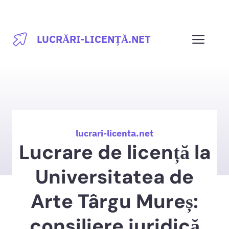
Sari
la
Men
LUCRĂRI-LICENȚĂ.NET
conținut
lucrari-licenta.net
Lucrare de licență la
Universitatea de
Arte Târgu Mureș:
consiliere juridică