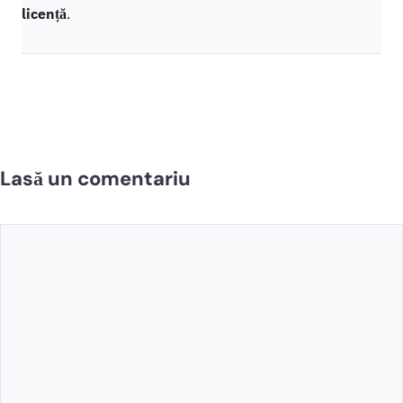
licență
.
Lasă un comentariu
Comentariu