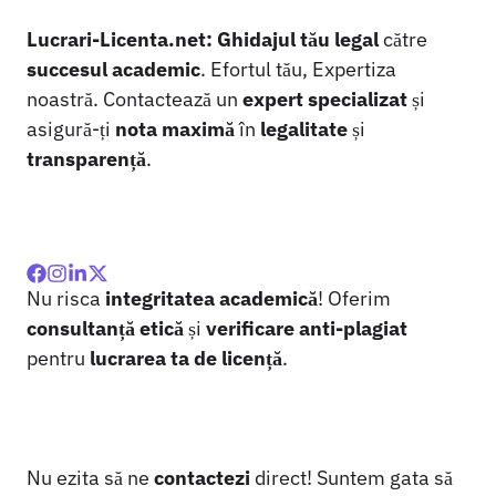
Lucrari-Licenta.net:
Ghidajul tău legal
către
succesul academic
. Efortul tău, Expertiza
noastră. Contactează un
expert specializat
și
asigură-ți
nota maximă
în
legalitate
și
transparență
.
Nu risca
integritatea academică
! Oferim
consultanță etică
și
verificare anti-plagiat
pentru
lucrarea ta de licență
.
Nu ezita să ne
contactezi
direct! Suntem gata să