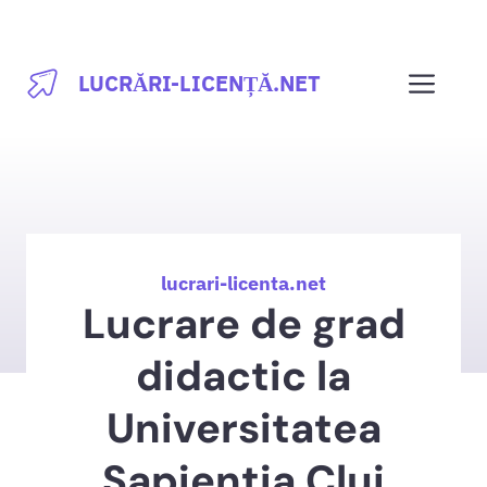
Sari
la
Men
LUCRĂRI-LICENȚĂ.NET
conținut
lucrari-licenta.net
Lucrare de grad
didactic la
Universitatea
Sapientia Cluj