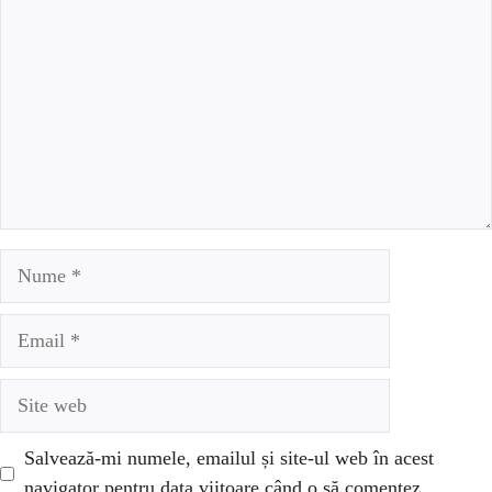
Nume
Email
Site
web
Salvează-mi numele, emailul și site-ul web în acest
navigator pentru data viitoare când o să comentez.