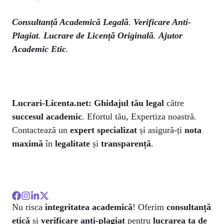
Consultanță Academică Legală
.
Verificare Anti-
Plagiat
.
Lucrare de Licență Originală
.
Ajutor
Academic Etic
.
Lucrari-Licenta.net:
Ghidajul tău legal
către
succesul academic
. Efortul tău, Expertiza noastră.
Contactează un
expert specializat
și asigură-ți
nota
maximă
în
legalitate
și
transparență
.
Nu risca
integritatea academică
! Oferim
consultanță
etică
și
verificare anti-plagiat
pentru
lucrarea ta de