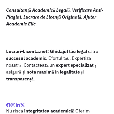
Consultanță Academică Legală
.
Verificare Anti-
Plagiat
.
Lucrare de Licență Originală
.
Ajutor
Academic Etic
.
Lucrari-Licenta.net:
Ghidajul tău legal
către
succesul academic
. Efortul tău, Expertiza
noastră. Contactează un
expert specializat
și
asigură-ți
nota maximă
în
legalitate
și
transparență
.
Nu risca
integritatea academică
! Oferim