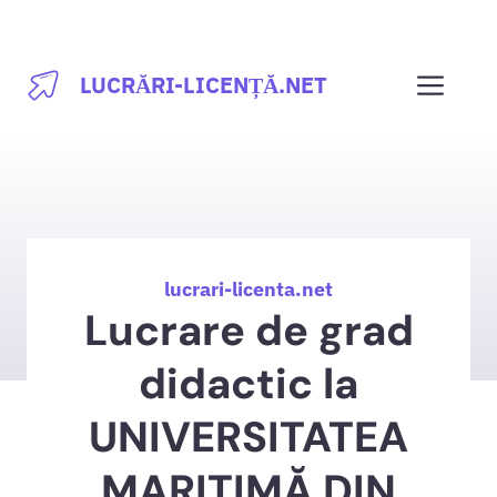
Sari
la
Men
LUCRĂRI-LICENȚĂ.NET
conținut
lucrari-licenta.net
Lucrare de grad
didactic la
UNIVERSITATEA
MARITIMĂ DIN