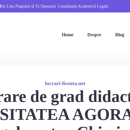
Nu Lăsa Plagiatul să Te Oprească. Consultanță Academică Legală.
Home
Despre
Blog
lucrari-licenta.net
are de grad didact
SITATEA AGORA 