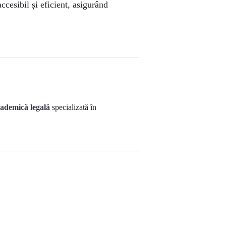
cesibil și eficient, asigurând
cademică legală
specializată în