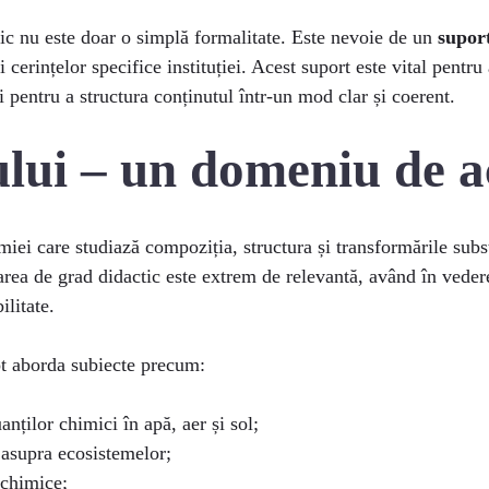
tic nu este doar o simplă formalitate. Este nevoie de un
supor
cerințelor specifice instituției. Acest suport este vital pentru 
și pentru a structura conținutul într-un mod clar și coerent.
ui – un domeniu de ac
iei care studiază compoziția, structura și transformările subs
rea de grad didactic este extrem de relevantă, având în vedere
ilitate.
pot aborda subiecte precum:
nților chimici în apă, aer și sol;
 asupra ecosistemelor;
 chimice;