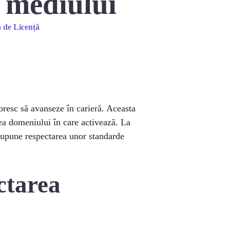
 mediului
 de Licență
oresc să avanseze în carieră. Aceasta
rea domeniului în care activează. La
resupune respectarea unor standarde
ctarea