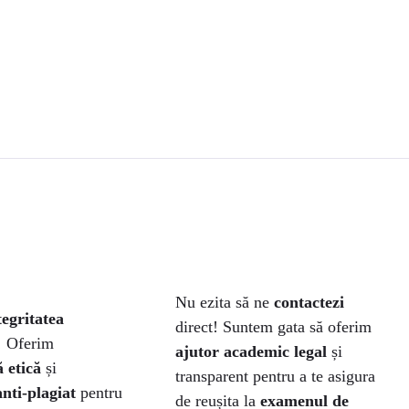
Nu ezita să ne
contactezi
tegritatea
direct! Suntem gata să oferim
! Oferim
ajutor academic legal
și
 etică
și
transparent pentru a te asigura
anti-plagiat
pentru
de reușita la
examenul de