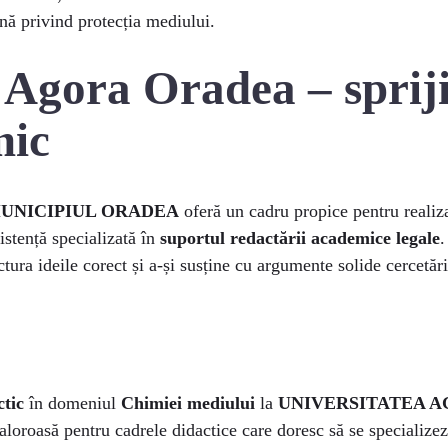
ană privind protecția mediului.
 Agora Oradea – sprij
mic
MUNICIPIUL ORADEA
oferă un cadru propice pentru realiza
sistență specializată în
suportul redactării academice legale
.
tura ideile corect și a-și susține cu argumente solide cercetări
ctic
în domeniul
Chimiei mediului
la
UNIVERSITATEA A
aloroasă pentru cadrele didactice care doresc să se specializeze