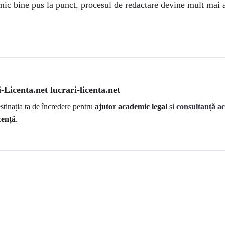
ic bine pus la punct, procesul de redactare devine mult mai ac
-Licenta.net lucrari-licenta.net
estinația ta de încredere pentru
ajutor academic legal
și
consultanță a
cență
.