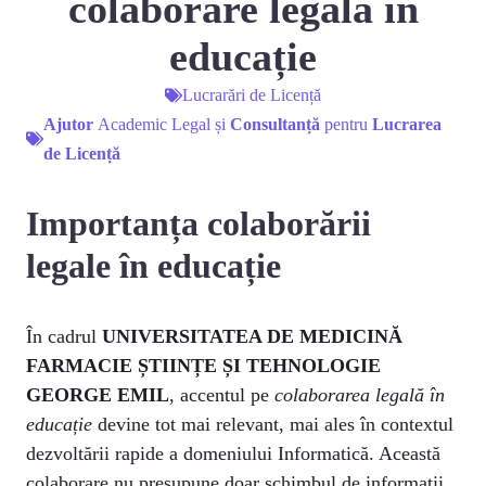
colaborare legală în
educație
Lucrarări de Licență
Ajutor
Academic Legal și
Consultanță
pentru
Lucrarea
de Licență
Importanța colaborării
legale în educație
În cadrul
UNIVERSITATEA DE MEDICINĂ
FARMACIE ȘTIINȚE ȘI TEHNOLOGIE
GEORGE EMIL
, accentul pe
colaborarea legală în
educație
devine tot mai relevant, mai ales în contextul
dezvoltării rapide a domeniului Informatică. Această
colaborare nu presupune doar schimbul de informații