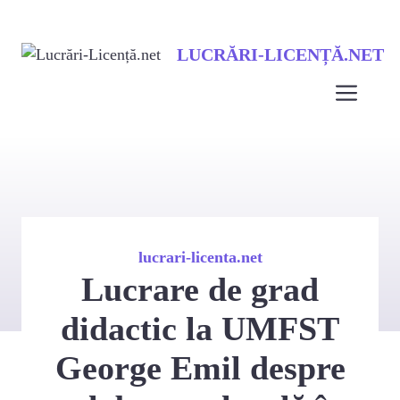
Sari
LUCRĂRI-LICENȚĂ.NET
la
conținut
Men
lucrari-licenta.net
Lucrare de grad
didactic la UMFST
George Emil despre