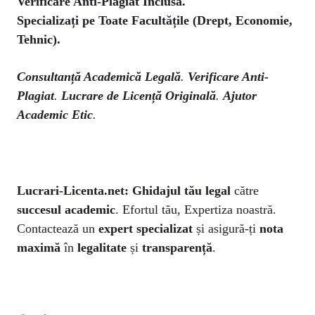
Verificare Anti-Plagiat Inclusă.
Specializați pe Toate Facultățile (Drept, Economie,
Tehnic).
Consultanță Academică Legală
.
Verificare Anti-
Plagiat
.
Lucrare de Licență Originală
.
Ajutor
Academic Etic
.
Lucrari-Licenta.net:
Ghidajul tău legal
către
succesul academic
. Efortul tău, Expertiza noastră.
Contactează un
expert specializat
și asigură-ți
nota
maximă
în
legalitate
și
transparență
.