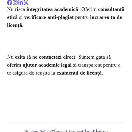
Nu risca
integritatea academică
! Oferim
consultanță
etică
și
verificare anti-plagiat
pentru
lucrarea ta de
licență
.
Nu ezita să ne
contactezi
direct! Suntem gata să
oferim
ajutor academic legal
și transparent pentru a
te asigura de reușita la
examenul de licență
.
Privacy Policy
Terms of Service
Login
Register