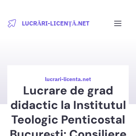
Sari
la
Men
LUCRĂRI-LICENȚĂ.NET
conținut
lucrari-licenta.net
Lucrare de grad
didactic la Institutul
Teologic Penticostal
București: Consiliere