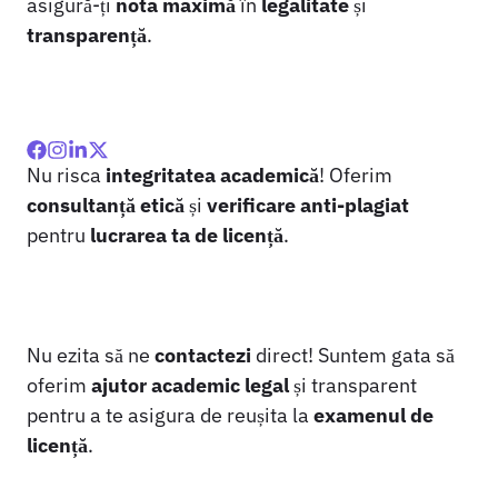
asigură-ți
nota maximă
în
legalitate
și
transparență
.
Nu risca
integritatea academică
! Oferim
consultanță etică
și
verificare anti-plagiat
pentru
lucrarea ta de licență
.
Nu ezita să ne
contactezi
direct! Suntem gata să
oferim
ajutor academic legal
și transparent
pentru a te asigura de reușita la
examenul de
licență
.