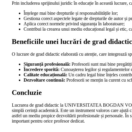
Prin includerea sprijinului juridic în educație în această lucrare, 
Înțelege mai bine drepturile și responsabilitățile lor;
Gestiona corect aspectele legate de drepturile de autor și pr
Aplica corect normele privind siguranța în laboratoare;
Contribui la crearea unui mediu educațional legal și etic, ca
Beneficiile unei lucrări de grad didact
O lucrare de grad didactic elaborată cu atenție, care integrează sp
Siguranță profesională:
Profesorii sunt mai bine pregătiți
Încredere sporită:
Cunoașterea legilor și regulamentelor cr
Calitate educațională:
Un cadru legal bine înțeles contribu
Dezvoltare continuă:
Profesorii se mențin la curent cu sch
Concluzie
Lucrarea de grad didactic la UNIVERSITATEA BOGDAN VODA DI
simplă cerință academică. Este un instrument valoros care ajută c
astfel un mediu propice dezvoltării profesionale și personale. În
important pentru orice profesor dedicat.