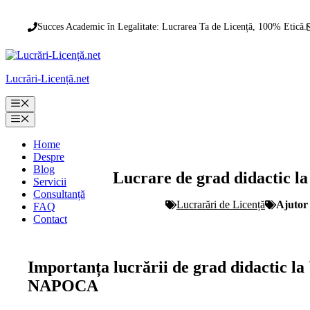
Sari
la
Succes Academic în Legalitate: Lucrarea Ta de Licență, 100% Etică.
conținut
Lucrări-Licență.net
Meniu
Meniu
Home
Despre
Blog
Lucrare de grad didactic la
Servicii
Consultanță
Lucrarări de Licență
Ajuto
FAQ
Contact
Importanța lucrării de grad didac
NAPOCA