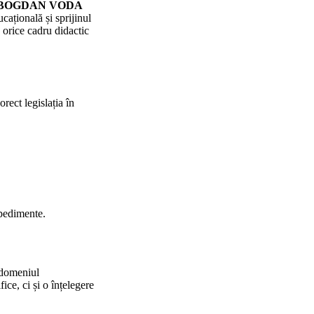
 BOGDAN VODA
cațională și sprijinul
u orice cadru didactic
orect legislația în
mpedimente.
domeniul
ice, ci și o înțelegere