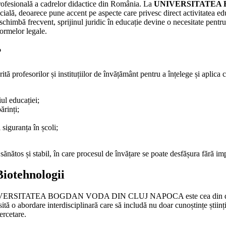
profesională a cadrelor didactice din România. La
UNIVERSITATEA
ială, deoarece pune accent pe aspecte care privesc direct activitatea edu
se schimbă frecvent, sprijinul juridic în educație devine o necesitate pentr
normelor legale.
?
rită profesorilor și instituțiilor de învățământ pentru a înțelege și aplica c
ul educației;
ărinți;
siguranța în școli;
ănătos și stabil, în care procesul de învățare se poate desfășura fără i
Biotehnologii
ă la UNIVERSITATEA BOGDAN VODA DIN CLUJ NAPOCA este cea din 
tă o abordare interdisciplinară care să includă nu doar cunoștințe științif
ercetare.