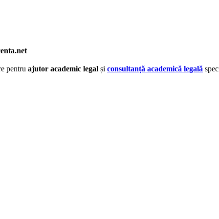
centa.net
ere pentru
ajutor academic legal
și
consultanță academică legală
speci