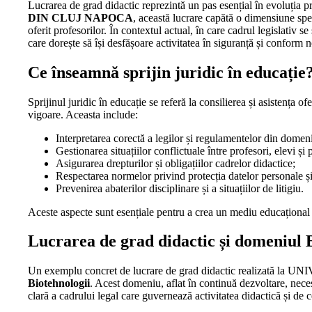
Lucrarea de grad didactic reprezintă un pas esențial în evoluția 
DIN CLUJ NAPOCA
, această lucrare capătă o dimensiune spec
oferit profesorilor. În contextul actual, în care cadrul legislativ 
care dorește să își desfășoare activitatea în siguranță și conform 
Ce înseamnă sprijin juridic în educație
Sprijinul juridic în educație se referă la consilierea și asistența ofe
vigoare. Aceasta include:
Interpretarea corectă a legilor și regulamentelor din domeni
Gestionarea situațiilor conflictuale între profesori, elevi și p
Asigurarea drepturilor și obligațiilor cadrelor didactice;
Respectarea normelor privind protecția datelor personale și 
Prevenirea abaterilor disciplinare și a situațiilor de litigiu.
Aceste aspecte sunt esențiale pentru a crea un mediu educațional s
Lucrarea de grad didactic și domeniul 
Un exemplu concret de lucrare de grad didactic realizat
Biotehnologii
. Acest domeniu, aflat în continuă dezvoltare, necesi
clară a cadrului legal care guvernează activitatea didactică și de c