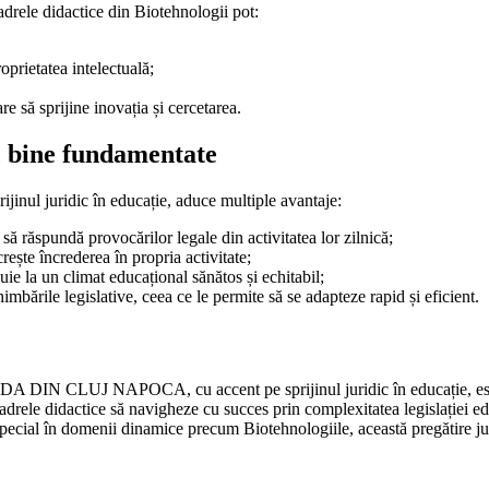
cadrele didactice din Biotehnologii pot:
oprietatea intelectuală;
re să sprijine inovația și cercetarea.
ic bine fundamentate
rijinul juridic în educație, aduce multiple avantaje:
 să răspundă provocărilor legale din activitatea lor zilnică;
ește încrederea în propria activitate;
ie la un climat educațional sănătos și echitabil;
imbările legislative, ceea ce le permite să se adapteze rapid și eficient.
N CLUJ NAPOCA, cu accent pe sprijinul juridic în educație, este
adrele didactice să navigheze cu succes prin complexitatea legislației e
 special în domenii dinamice precum Biotehnologiile, această pregătire ju