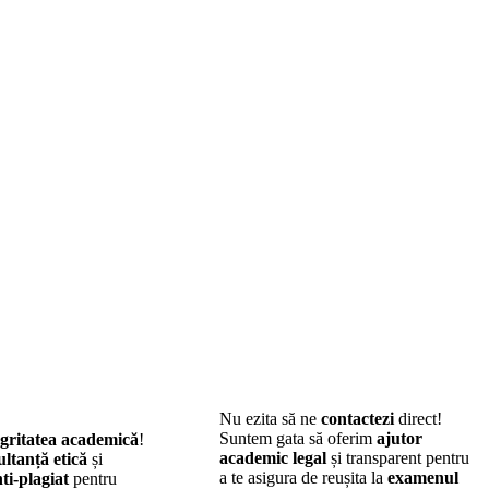
Nu ezita să ne
contactezi
direct!
Suntem gata să oferim
ajutor
egritatea academică
!
academic legal
și transparent pentru
ltanță etică
și
a te asigura de reușita la
examenul
ti-plagiat
pentru