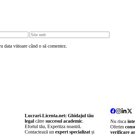
Site
web
ru data viitoare când o să comentez.
Lucrari-Licenta.net:
Ghidajul tău
legal
către
succesul academic
.
Nu risca
int
Efortul tău, Expertiza noastră.
Oferim
consu
Contactează un
expert specializat
și
verificare an