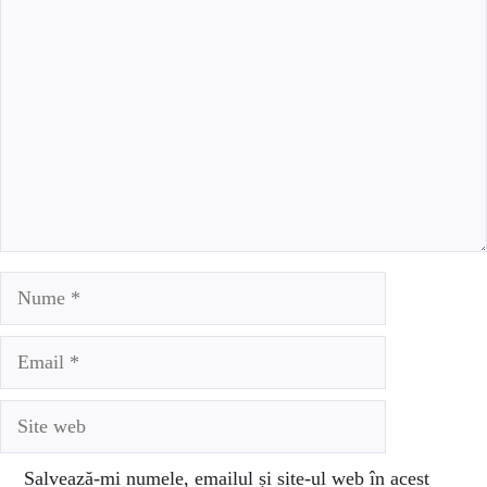
Comentariu
Nume
Email
Site
web
Salvează-mi numele, emailul și site-ul web în acest