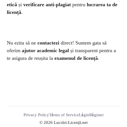
etică
și
verificare anti-plagiat
pentru
lucrarea ta de
licență
.
Nu ezita să ne
contactezi
direct! Suntem gata să
oferim
ajutor academic legal
și transparent pentru a
te asigura de reușita la
examenul de licență
.
Privacy Policy
Terms of Service
Login
Register
© 2026 Lucrări-Licență.net