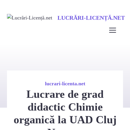
Sari
LUCRĂRI-LICENȚĂ.NET
la
conținut
Men
lucrari-licenta.net
Lucrare de grad
didactic Chimie
organică la UAD Cluj