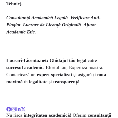
Tehnic).
Consultanță Academică Legală
.
Verificare Anti-
Plagiat
.
Lucrare de Licență Originală
.
Ajutor
Academic Etic
.
Lucrari-Licenta.net:
Ghidajul tău legal
către
succesul academic
. Efortul tău, Expertiza noastră.
Contactează un
expert specializat
și asigură-ți
nota
maximă
în
legalitate
și
transparență
.
Nu risca
integritatea academică
! Oferim
consultanță