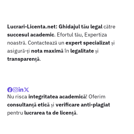
Lucrari-Licenta.net:
Ghidajul tău legal
către
succesul academic
. Efortul tău, Expertiza
noastră. Contactează un
expert specializat
și
asigură-ți
nota maximă
în
legalitate
și
transparență
.
Nu risca
integritatea academică
! Oferim
consultanță etică
și
verificare anti-plagiat
pentru
lucrarea ta de licență
.