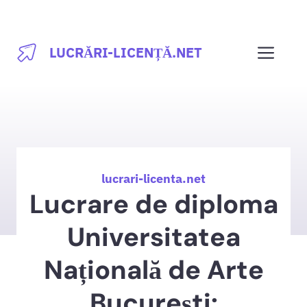
Sari
la
Men
LUCRĂRI-LICENȚĂ.NET
conținut
lucrari-licenta.net
Lucrare de diploma
Universitatea
Națională de Arte
București: