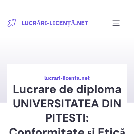
Sari
la
Men
LUCRĂRI-LICENȚĂ.NET
conținut
lucrari-licenta.net
Lucrare de diploma
UNIVERSITATEA DIN
PITESTI:
Conformitate și Etică