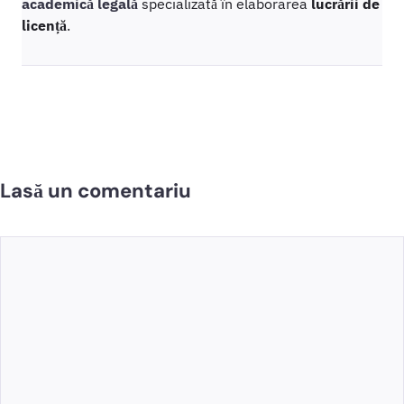
academică legală
specializată în elaborarea
lucrării de
licență
.
Lasă un comentariu
Comentariu