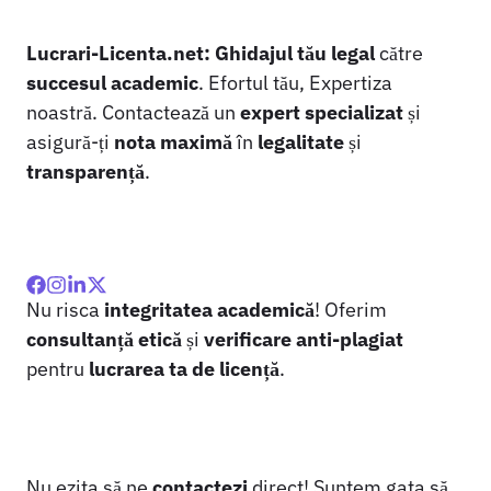
Lucrari-Licenta.net:
Ghidajul tău legal
către
succesul academic
. Efortul tău, Expertiza
noastră. Contactează un
expert specializat
și
asigură-ți
nota maximă
în
legalitate
și
transparență
.
Nu risca
integritatea academică
! Oferim
consultanță etică
și
verificare anti-plagiat
pentru
lucrarea ta de licență
.
Nu ezita să ne
contactezi
direct! Suntem gata să