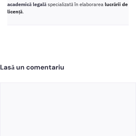
academică legală
specializată în elaborarea
lucrării de
licență
.
Lasă un comentariu
Comentariu