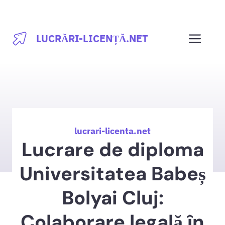
Sari
la
Men
LUCRĂRI-LICENȚĂ.NET
conținut
lucrari-licenta.net
Lucrare de diploma
Universitatea Babeș
Bolyai Cluj:
Colaborare legală în