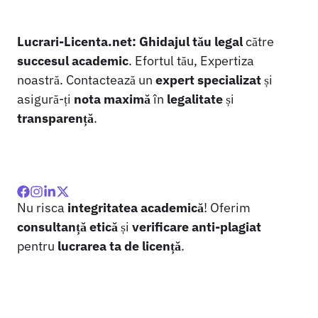
Lucrari-Licenta.net:
Ghidajul tău legal
către
succesul academic
. Efortul tău, Expertiza
noastră. Contactează un
expert specializat
și
asigură-ți
nota maximă
în
legalitate
și
transparență
.
Nu risca
integritatea academică
! Oferim
consultanță etică
și
verificare anti-plagiat
pentru
lucrarea ta de licență
.