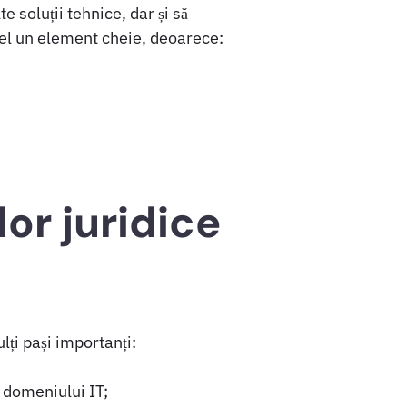
te soluții tehnice, dar și să
fel un element cheie, deoarece:
lor juridice
ți pași importanți:
e domeniului IT;