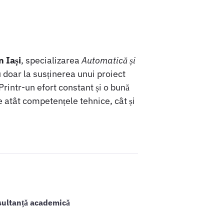
n Iași
, specializarea
Automatică și
 doar la susținerea unui proiect
Printr-un efort constant și o bună
e atât competențele tehnice, cât și
sultanță academică