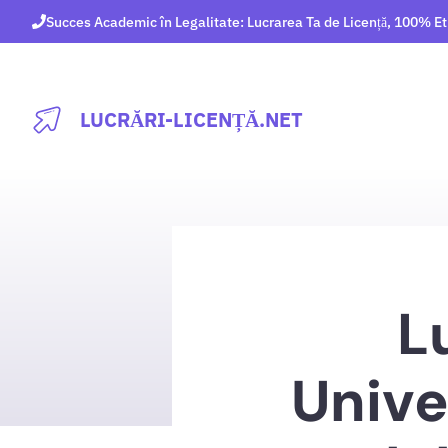
Sari
Succes Academic în Legalitate: Lucrarea Ta de Licență, 100% Et
la
conținut
LUCRĂRI-LICENȚĂ.NET
L
Unive