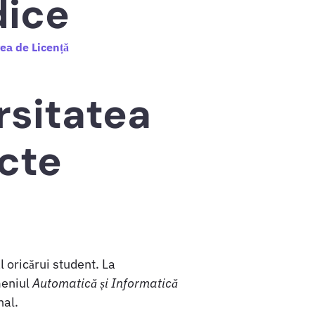
dice
ea de Licență
rsitatea
acte
 oricărui student. La
meniul
Automatică și Informatică
nal.