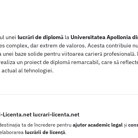
rul unei
lucrări de diplomă
la
Universitatea Apollonia di
ces complex, dar extrem de valoros. Acesta contribuie nu
 unei baze solide pentru viitoarea carieră profesională. 
realiza un proiect de diplomă remarcabil, care să reflect
 actual al tehnologiei.
i-Licenta.net lucrari-licenta.net
 destinația ta de încredere pentru
ajutor academic legal
și
con
 elaborarea
lucrării de licență
.