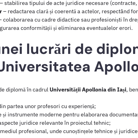
– stabilirea tipului de acte juridice necesare (contracte, 
r
– redactarea clară și coerentă a actelor, respectând fo
 colaborarea cu cadre didactice sau profesioniști în dr
gurarea conformității și eliminarea eventualelor erori.
unei lucrări de dipl
 Universitatea Apollo
 de diplomă în cadrul
Universității Apollonia din Iași
, ben
din partea unor profesori cu experiență;
te și instrumente moderne pentru elaborarea documentaț
specte juridice relevante în proiectul tehnic;
ediul profesional, unde cunoștințele tehnice și juridice