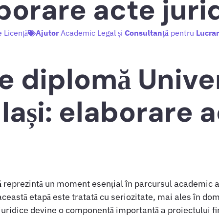
borare acte juri
e Licență
Ajutor
Academic Legal și
Consultanță
pentru
Lucrar
e diplomă Unive
Iași: elaborare 
ă
reprezintă un moment esențial în parcursul academic al
 această etapă este tratată cu seriozitate, mai ales în do
juridice devine o componentă importantă a proiectului fi