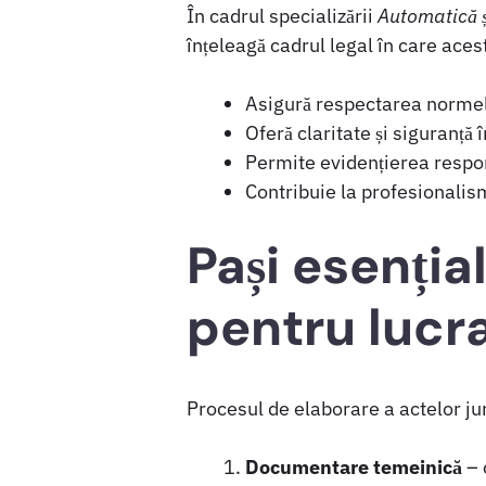
În cadrul specializării
Automatică ș
înțeleagă cadrul legal în care ace
Asigură respectarea normelo
Oferă claritate și siguranță 
Permite evidențierea responsa
Contribuie la profesionalism
Pași esenția
pentru lucr
Procesul de elaborare a actelor ju
Documentare temeinică
– 