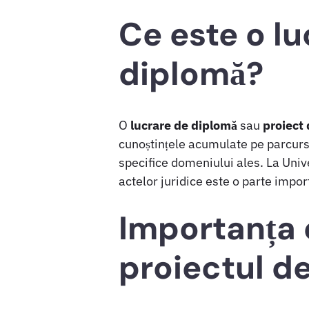
Ce este o lu
diplomă?
O
lucrare de diplomă
sau
proiect
cunoștințele acumulate pe parcursul
specifice domeniului ales. La Unive
actelor juridice este o parte impor
Importanța e
proiectul d