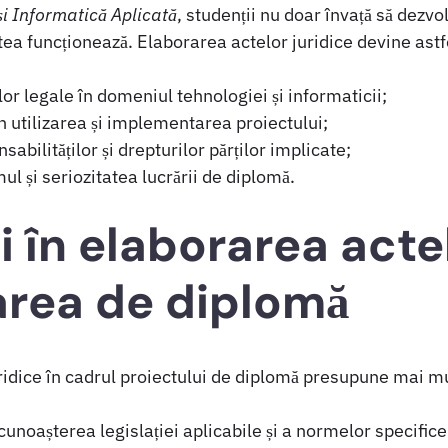
i Informatică Aplicată
, studenții nu doar învață să dezvol
stea funcționează. Elaborarea actelor juridice devine ast
r legale în domeniul tehnologiei și informaticii;
în utilizarea și implementarea proiectului;
bilităților și drepturilor părților implicate;
ul și seriozitatea lucrării de diplomă.
li în elaborarea acte
area de diplomă
ridice în cadrul proiectului de diplomă presupune mai mul
cunoașterea legislației aplicabile și a normelor specific