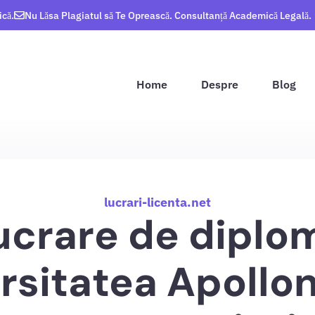
ică.
Nu Lăsa Plagiatul să Te Oprească. Consultanță Academică Legală.
Home
Despre
Blog
lucrari-licenta.net
ucrare de diplo
rsitatea Apolloni