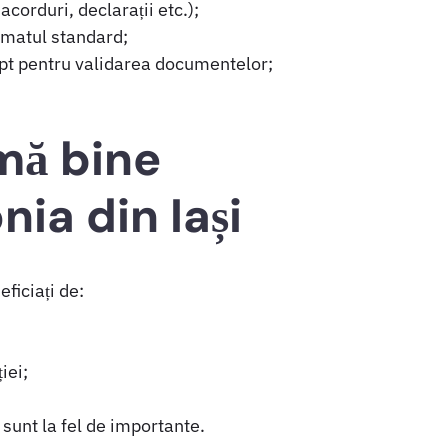
acorduri, declarații etc.);
rmatul standard;
ept pentru validarea documentelor;
omă bine
nia din Iași
eficiați de:
iei;
 sunt la fel de importante.