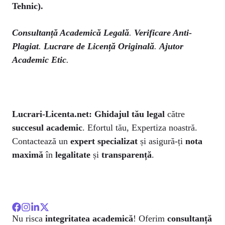
Tehnic).
Consultanță Academică Legală
.
Verificare Anti-
Plagiat
.
Lucrare de Licență Originală
.
Ajutor
Academic Etic
.
Lucrari-Licenta.net:
Ghidajul tău legal
către
succesul academic
. Efortul tău, Expertiza noastră.
Contactează un
expert specializat
și asigură-ți
nota
maximă
în
legalitate
și
transparență
.
Nu risca
integritatea academică
! Oferim
consultanță