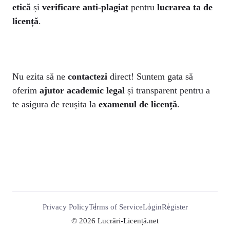
etică
și
verificare anti-plagiat
pentru
lucrarea ta de
licență
.
Nu ezita să ne
contactezi
direct! Suntem gata să
oferim
ajutor academic legal
și transparent pentru a
te asigura de reușita la
examenul de licență
.
Privacy Policy
Terms of Service
Login
Register
© 2026 Lucrări-Licență.net