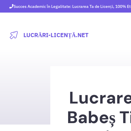
Sari
Succes Academic în Legalitate: Lucrarea Ta de Licență, 100% Et
la
conținut
LUCRĂRI-LICENȚĂ.NET
Lucrare
Babeș T