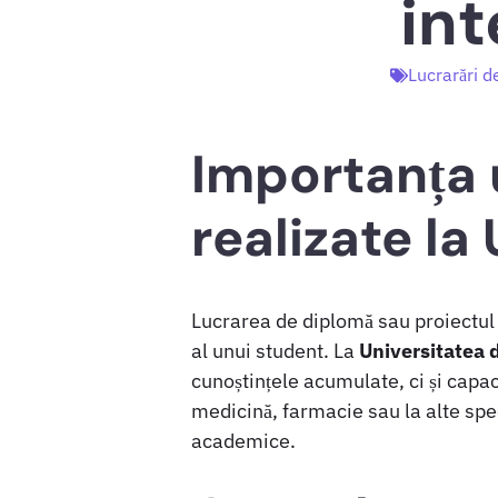
in
Lucrarări d
Importanța 
realizate la
Lucrarea de diplomă sau proiectul
al unui student. La
Universitatea 
cunoștințele acumulate, ci și capac
medicină, farmacie sau la alte spec
academice.