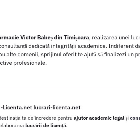
armacie Victor Babeș din Timișoara
, realizarea unei luc
onsultanță dedicată integrității academice. Indiferent d
u alte domenii, sprijinul oferit te ajută să finalizezi un p
ctive profesionale.
i-Licenta.net lucrari-licenta.net
 destinația ta de încredere pentru
ajutor academic legal
și
con
 elaborarea
lucrării de licență
.