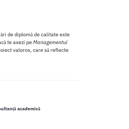
rări de diplomă de calitate este
acă te axezi pe
Managementul
roiect valoros, care să reflecte
sultanță academică