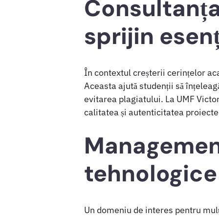
Consultanța
sprijin esenț
În contextul creșterii cerințelor 
Aceasta ajută studenții să înțeleagă
evitarea plagiatului. La UMF Victo
calitatea și autenticitatea proiecte
Managementul
tehnologice 
Un domeniu de interes pentru mulț