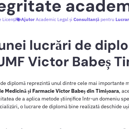
tegritate academ
e Licență
Ajutor
Academic Legal și
Consultanță
pentru
Lucrar
unei lucrări de dipl
 UMF Victor Babeș T
 de diplomă reprezintă unul dintre cele mai important
de Medicină și Farmacie Victor Babeș din Timișoara
, ac
itatea de a aplica metode științifice într-un domeniu speci
ializări, o lucrare de diplomă bine realizată deschide uși