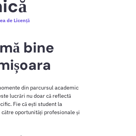
ică
ea de Licență
omă bine
imișoara
e momente din parcursul academic
este lucrări nu doar că reflectă
fic. Fie că ești student la
 către oportunități profesionale și