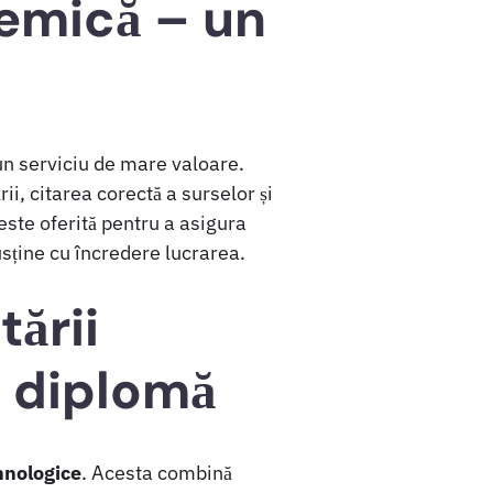
demică – un
n serviciu de mare valoare.
ii, citarea corectă a surselor și
este oferită pentru a asigura
susține cu încredere lucrarea.
ării
e diplomă
hnologice
. Acesta combină