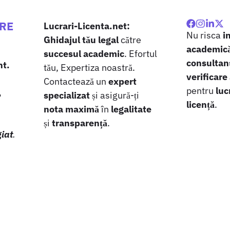
ARE
Lucrari-Licenta.net:
Nu risca
i
Ghidajul tău legal
către
academic
succesul academic
. Efortul
consultanț
nt.
tău, Expertiza noastră.
verificare
Contactează un
expert
pentru
luc
,
specializat
și asigură-ți
licență
.
nota maximă
în
legalitate
și
transparență
.
giat
.