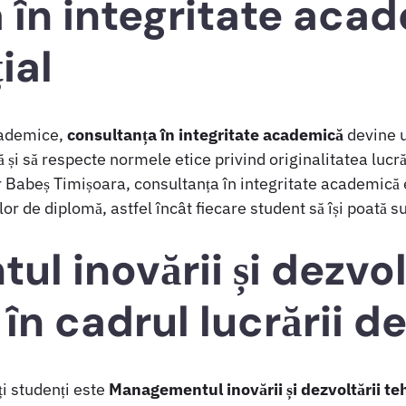
 în integritate aca
ial
academice,
consultanța în integritate academică
devine u
 și să respecte normele etice privind originalitatea lucrăr
r Babeș Timișoara, consultanța în integritate academică 
lor de diplomă, astfel încât fiecare student să își poată 
 inovării și dezvolt
în cadrul lucrării d
i studenți este
Managementul inovării și dezvoltării te