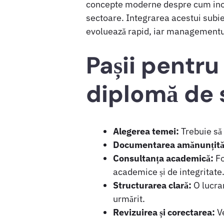
concepte moderne despre cum inovaț
sectoare. Integrarea acestui subie
evoluează rapid, iar managementul
Pașii pentru
diplomă de
Alegerea temei:
Trebuie să 
Documentarea amănunțită
Consultanța academică:
Fo
academice și de integritate
Structurarea clară:
O lucrar
urmărit.
Revizuirea și corectarea:
Ve