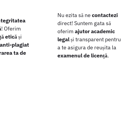
Nu ezita să ne
contactezi
ntegritatea
direct! Suntem gata să
ă
! Oferim
oferim
ajutor academic
ă etică
și
legal
și transparent pentru
 anti-plagiat
a te asigura de reușita la
rarea ta de
examenul de licență
.