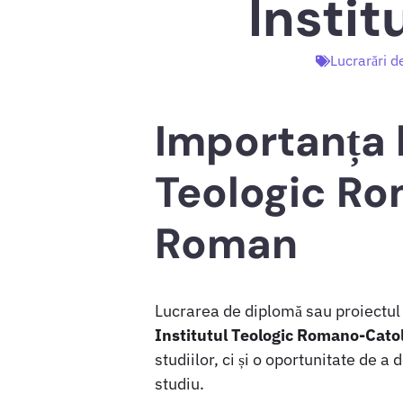
Insti
Lucrarări d
Importanța l
Teologic Ro
Roman
Lucrarea de diplomă sau proiectul 
Institutul Teologic Romano-Cato
studiilor, ci și o oportunitate de 
studiu.