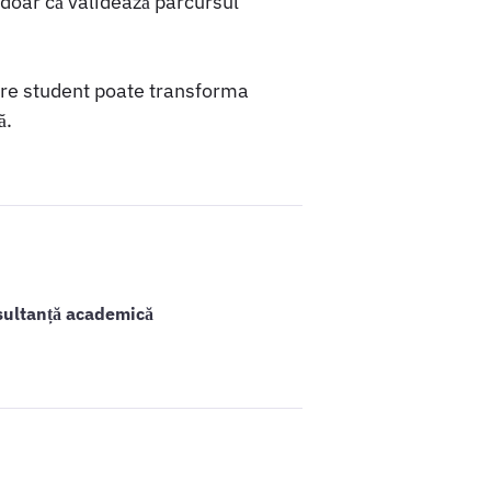
doar că validează parcursul
care student poate transforma
ă.
sultanță academică