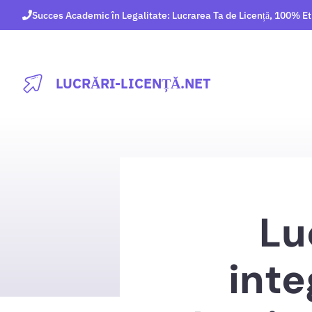
Sari
Succes Academic în Legalitate: Lucrarea Ta de Licență, 100% Et
la
conținut
LUCRĂRI-LICENȚĂ.NET
Lu
inte