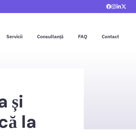
Servicii
Consultanță
FAQ
Contact
 și
că la