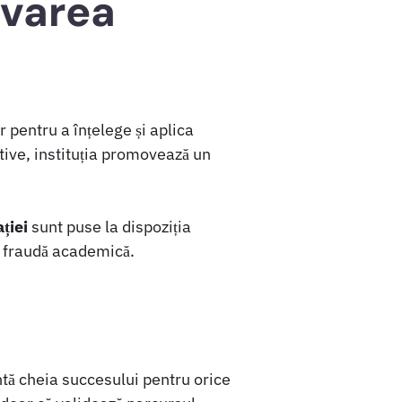
ovarea
pentru a înțelege și aplica
tive, instituția promovează un
ției
sunt puse la dispoziția
de fraudă academică.
ntă cheia succesului pentru orice