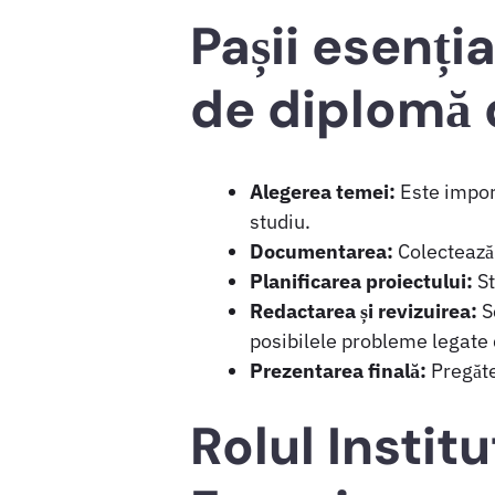
Pașii esenția
de diplomă 
Alegerea temei:
Este import
studiu.
Documentarea:
Colectează 
Planificarea proiectului:
St
Redactarea și revizuirea:
Sc
posibilele probleme legate 
Prezentarea finală:
Pregăte
Rolul Insti