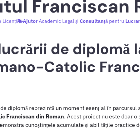
tutul Franciscan
e Licență
Ajutor
Academic Legal și
Consultanță
pentru
Lucrar
ucrării de diplomă l
mano-Catolic Franc
de diplomă reprezintă un moment esențial în parcursul a
lic Franciscan din Roman
. Acest proiect nu este doar o 
a demonstra cunoștințele acumulate și abilitățile practice