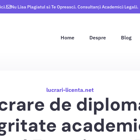
ică.
Nu Lăsa Plagiatul să Te Oprească. Consultanță Academică Legală.
Home
Despre
Blog
lucrari-licenta.net
crare de diploma
gritate academi