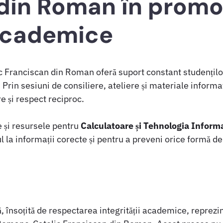
din Roman în prom
 academice
 Franciscan din Roman oferă suport constant studenților 
Prin sesiuni de consiliere, ateliere și materiale informa
 și respect reciproc.
 și resursele pentru
Calculatoare și Tehnologia Informa
ul la informații corecte și pentru a preveni orice formă 
, însoțită de respectarea integrității academice, reprezi