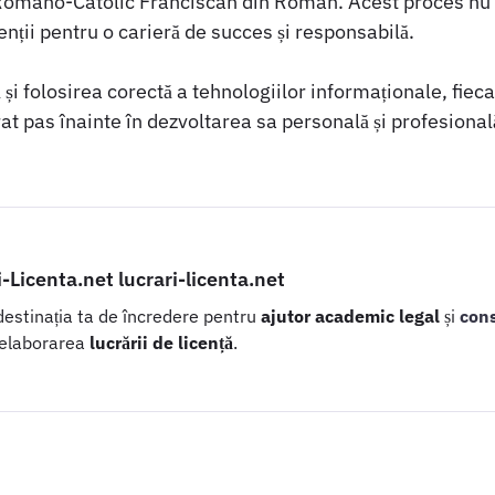
c Romano-Catolic Franciscan din Roman. Acest proces nu 
enții pentru o carieră de succes și responsabilă.
 și folosirea corectă a tehnologiilor informaționale, fie
at pas înainte în dezvoltarea sa personală și profesional
i-Licenta.net lucrari-licenta.net
 destinația ta de încredere pentru
ajutor academic legal
și
con
 elaborarea
lucrării de licență
.