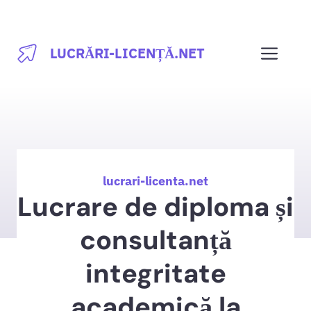
Sari
la
Men
LUCRĂRI-LICENȚĂ.NET
conținut
lucrari-licenta.net
Lucrare de diploma și
consultanță
integritate
academică la