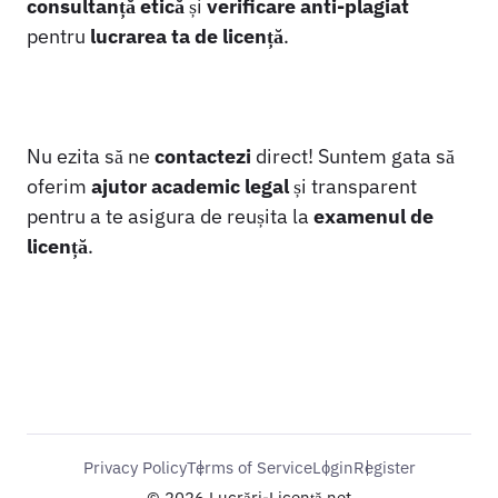
consultanță etică
și
verificare anti-plagiat
pentru
lucrarea ta de licență
.
Nu ezita să ne
contactezi
direct! Suntem gata să
oferim
ajutor academic legal
și transparent
pentru a te asigura de reușita la
examenul de
licență
.
Privacy Policy
Terms of Service
Login
Register
© 2026 Lucrări-Licență.net