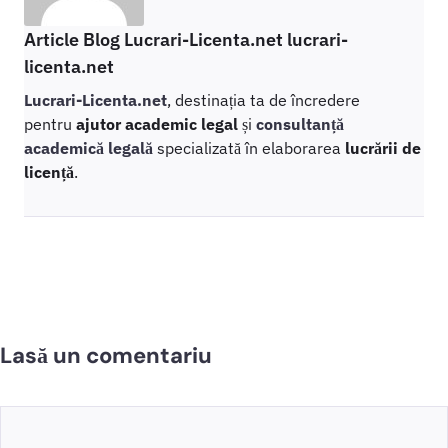
Article Blog Lucrari-Licenta.net lucrari-
licenta.net
Lucrari-Licenta.net
, destinația ta de încredere
pentru
ajutor academic legal
și
consultanță
academică legală
specializată în elaborarea
lucrării de
licență
.
Lasă un comentariu
Comentariu