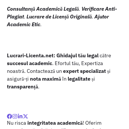
Consultanță Academică Legală
.
Verificare Anti-
Plagiat
.
Lucrare de Licență Originală
.
Ajutor
Academic Etic
.
Lucrari-Licenta.net:
Ghidajul tău legal
către
succesul academic
. Efortul tău, Expertiza
noastră. Contactează un
expert specializat
și
asigură-ți
nota maximă
în
legalitate
și
transparență
.
Nu risca
integritatea academică
! Oferim