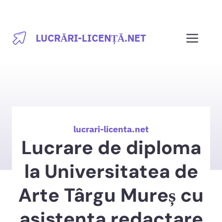
Sari
la
Men
LUCRĂRI-LICENȚĂ.NET
conținut
lucrari-licenta.net
Lucrare de diploma
la Universitatea de
Arte Târgu Mureș cu
asistenta redactare