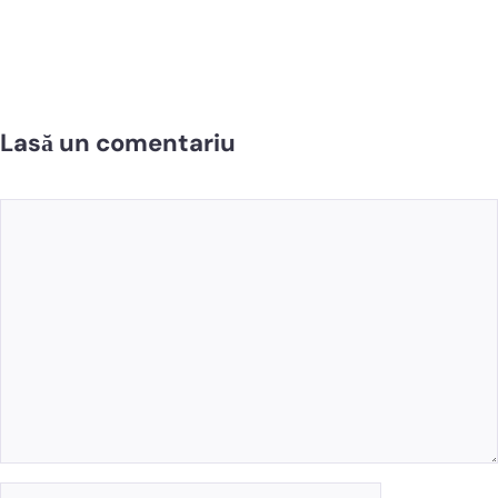
Lasă un comentariu
Comentariu
Nume