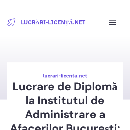
Sari
la
Men
LUCRĂRI-LICENȚĂ.NET
conținut
lucrari-licenta.net
Lucrare de Diplomă
la Institutul de
Administrare a
Afacerilor București: