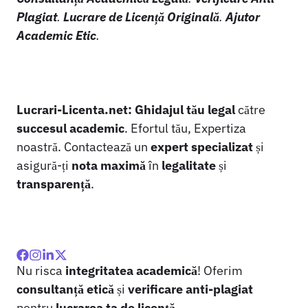
Plagiat
.
Lucrare de Licență Originală
.
Ajutor
Academic Etic
.
Lucrari-Licenta.net:
Ghidajul tău legal
către
succesul academic
. Efortul tău, Expertiza
noastră. Contactează un
expert specializat
și
asigură-ți
nota maximă
în
legalitate
și
transparență
.
Nu risca
integritatea academică
! Oferim
consultanță etică
și
verificare anti-plagiat
pentru
lucrarea ta de licență
.