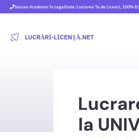
Sari
Succes Academic în Legalitate: Lucrarea Ta de Licență, 100% Et
la
conținut
LUCRĂRI-LICENȚĂ.NET
Lucrar
la UNI