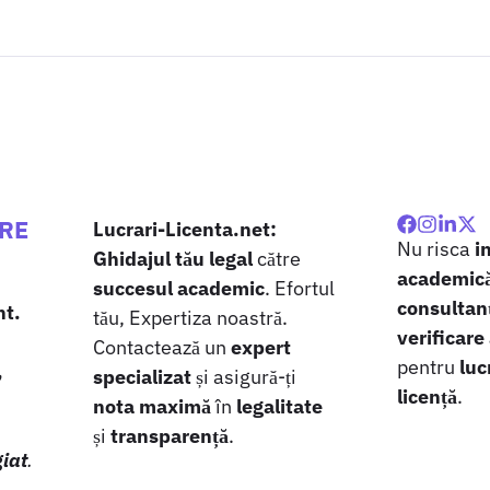
ARE
Lucrari-Licenta.net:
Nu risca
i
Ghidajul tău legal
către
academic
succesul academic
. Efortul
consultanț
nt.
tău, Expertiza noastră.
verificare
Contactează un
expert
pentru
luc
,
specializat
și asigură-ți
licență
.
nota maximă
în
legalitate
și
transparență
.
giat
.