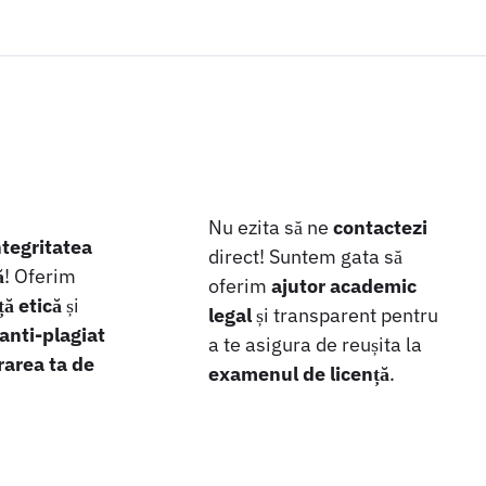
Nu ezita să ne
contactezi
ntegritatea
direct! Suntem gata să
ă
! Oferim
oferim
ajutor academic
ă etică
și
legal
și transparent pentru
 anti-plagiat
a te asigura de reușita la
rarea ta de
examenul de licență
.