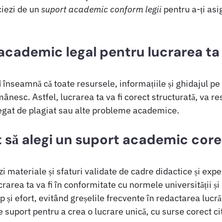
ciezi de un
suport academic conform legii
pentru a-ți asi
academic legal pentru lucrarea ta
i
înseamnă că toate resursele, informațiile și ghidajul pe
mânesc. Astfel, lucrarea ta va fi corect structurată, va re
c legat de plagiat sau alte probleme academice.
 să alegi un suport academic cor
 materiale și sfaturi validate de cadre didactice și expe
rarea ta va fi în conformitate cu normele universității și 
și efort, evitând greșelile frecvente în redactarea lucr
 suport pentru a crea o lucrare unică, cu surse corect ci