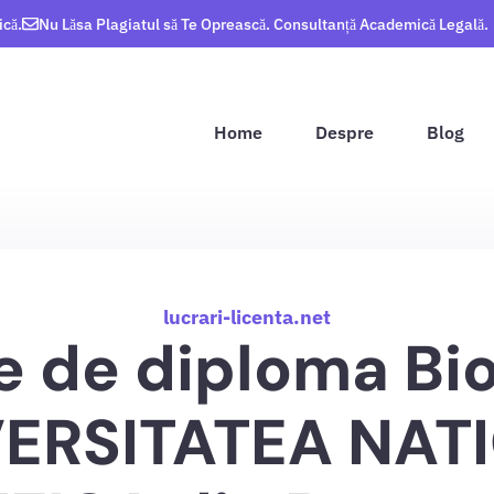
ică.
Nu Lăsa Plagiatul să Te Oprească. Consultanță Academică Legală.
Home
Despre
Blog
lucrari-licenta.net
e de diploma Bi
VERSITATEA NA