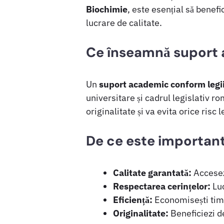
Biochimie
, este esențial să benefi
lucrare de calitate.
Ce înseamnă suport 
Un
suport academic conform legi
universitare și cadrul legislativ ro
originalitate și va evita orice ris
De ce este important
Calitate garantată:
Accesezi
Respectarea cerințelor:
Luc
Eficiență:
Economisești timp 
Originalitate:
Beneficiezi de