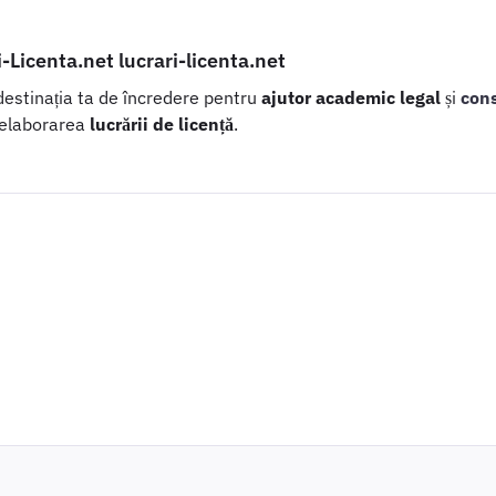
i-Licenta.net lucrari-licenta.net
 destinația ta de încredere pentru
ajutor academic legal
și
con
 elaborarea
lucrării de licență
.