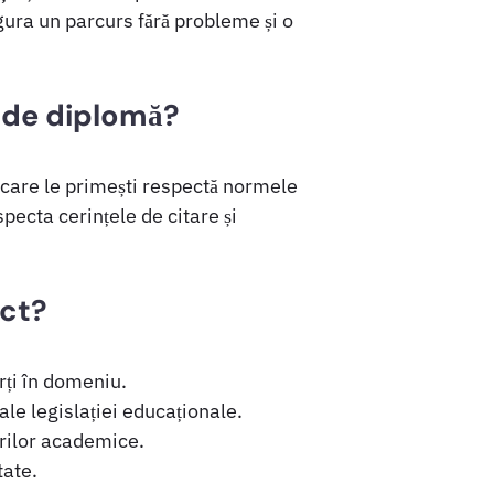
gura un parcurs fără probleme și o
 de diplomă?
 care le primești respectă normele
specta cerințele de citare și
ect?
rți în domeniu.
ale legislației educaționale.
ărilor academice.
tate.