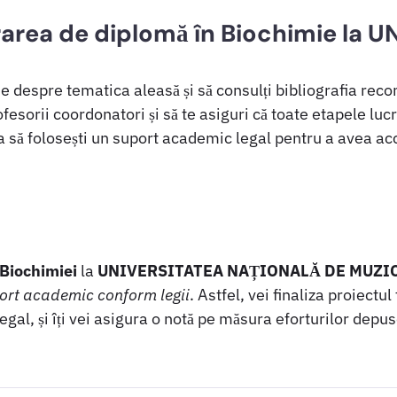
area de diplomă în Biochimie la 
ne despre tematica aleasă și să consulți bibliografia rec
fesorii coordonatori și să te asiguri că toate etapele luc
a să folosești un suport academic legal pentru a avea ac
Biochimiei
la
UNIVERSITATEA NAȚIONALĂ DE MUZICĂ
ort academic conform legii
. Astfel, vei finaliza proiect
 legal, și îți vei asigura o notă pe măsura eforturilor depus