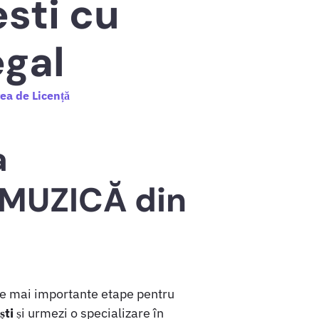
sti cu
egal
ea de Licență
a
MUZICĂ din
le mai importante etape pentru
ti
și urmezi o specializare în