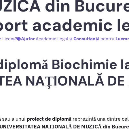
ZICA din Bucure
ort academic l
e Licență
Ajutor
Academic Legal și
Consultanță
pentru
Lucrar
diplomă Biochimie l
TEA NAȚIONALĂ DE 
ă
sau a unui
proiect de diplomă
reprezintă una dintre ce
UNIVERSITATEA NAȚIONALĂ DE MUZICĂ din Bucureș