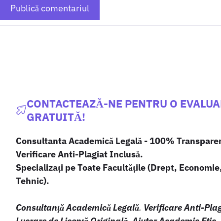
CONTACTEAZĂ-NE PENTRU O EVALU
GRATUITĂ!
Consultanta Academică Legală - 100% Transpare
Verificare Anti-Plagiat Inclusă.
Specializați pe Toate Facultățile (Drept, Economie
Tehnic).
Consultanță Academică Legală
.
Verificare Anti-Pla
Lucrare de Licență Originală
.
Ajutor Academic Etic
.