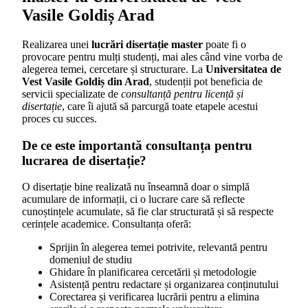
Vasile Goldiș Arad
Realizarea unei
lucrări disertație master
poate fi o
provocare pentru mulți studenți, mai ales când vine vorba de
alegerea temei, cercetare și structurare. La
Universitatea de
Vest Vasile Goldiș din Arad
, studenții pot beneficia de
servicii specializate de
consultanță pentru licență și
disertație
, care îi ajută să parcurgă toate etapele acestui
proces cu succes.
De ce este importantă consultanța pentru
lucrarea de disertație?
O disertație bine realizată nu înseamnă doar o simplă
acumulare de informații, ci o lucrare care să reflecte
cunoștințele acumulate, să fie clar structurată și să respecte
cerințele academice. Consultanța oferă:
Sprijin în alegerea temei potrivite, relevantă pentru
domeniul de studiu
Ghidare în planificarea cercetării și metodologie
Asistență pentru redactare și organizarea conținutului
Corectarea și verificarea lucrării pentru a elimina