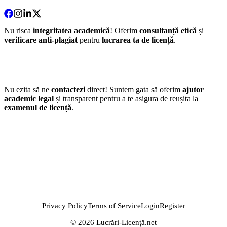
Nu risca
integritatea academică
! Oferim
consultanță etică
și
verificare anti-plagiat
pentru
lucrarea ta de licență
.
Nu ezita să ne
contactezi
direct! Suntem gata să oferim
ajutor
academic legal
și transparent pentru a te asigura de reușita la
examenul de licență
.
Privacy Policy
Terms of Service
Login
Register
© 2026 Lucrări-Licență.net