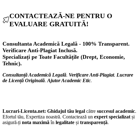
CONTACTEAZĂ-NE PENTRU O
EVALUARE GRATUITĂ!
Consultanta Academică Legală - 100% Transparent.
Verificare Anti-Plagiat Inclusă.
Specializați pe Toate Facultățile (Drept, Economie,
Tehnic).
Consultanță Academică Legală
.
Verificare Anti-Plagiat
.
Lucrare
de Licență Originală
.
Ajutor Academic Etic
.
Lucrari-Licenta.net:
Ghidajul tău legal
către
succesul academic
.
Efortul tău, Expertiza noastră. Contactează un
expert specializat
și
asigură-ți
nota maximă
în
legalitate
și
transparență
.