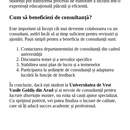
studenții pot transforma procesul de elaborare a lucrării într-o
experiență educațională plăcută și eficientă.
Cum să beneficiezi de consultanță?
Este important să începi cât mai devreme colaborarea cu un
consultant, astfel încât să ai timp suficient pentru revizuiri și
ajustări. Pașii simpli pentru a beneficia de consultanță sunt:
Contactarea departamentului de consultanță din cadrul
universității
Discutarea temei și a nevoilor specifice
Stabilirea unui plan de lucru și a termenelor
Participarea la ședințele de consultanță și adaptarea
lucrării în funcție de feedback
În concluzie, dacă ești student la
Universitatea de Vest
Vasile Goldiș din Arad
și ai nevoie de
consultanță pentru
lucrare disertație master
, nu ezita să cauți ajutor specializat.
Cu sprijinul potrivit, vei putea finaliza o lucrare de calitate,
care să îți aducă succes academic și profesional.