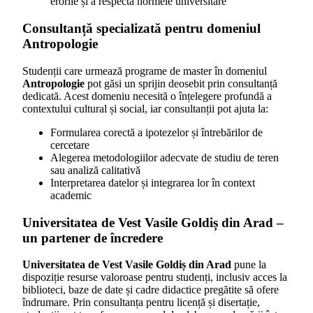
erorile și a respecta normele universitare
Consultanță specializată pentru domeniul
Antropologie
Studenții care urmează programe de master în domeniul
Antropologie
pot găsi un sprijin deosebit prin consultanță
dedicată. Acest domeniu necesită o înțelegere profundă a
contextului cultural și social, iar consultanții pot ajuta la:
Formularea corectă a ipotezelor și întrebărilor de
cercetare
Alegerea metodologiilor adecvate de studiu de teren
sau analiză calitativă
Interpretarea datelor și integrarea lor în context
academic
Universitatea de Vest Vasile Goldiș din Arad –
un partener de încredere
Universitatea de Vest Vasile Goldiș din Arad
pune la
dispoziție resurse valoroase pentru studenți, inclusiv acces la
biblioteci, baze de date și cadre didactice pregătite să ofere
îndrumare. Prin consultanța pentru licență și disertație,