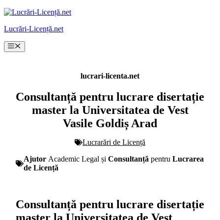
Sari
la
Lucrări-Licență.net
conținut
Meniu
lucrari-licenta.net
Consultanță pentru lucrare disertație
master la Universitatea de Vest
Vasile Goldiș Arad
Lucrarări de Licență
Ajutor
Academic Legal și
Consultanță
pentru
Lucrarea
de Licență
Consultanță pentru lucrare disertație
master la Universitatea de Vest