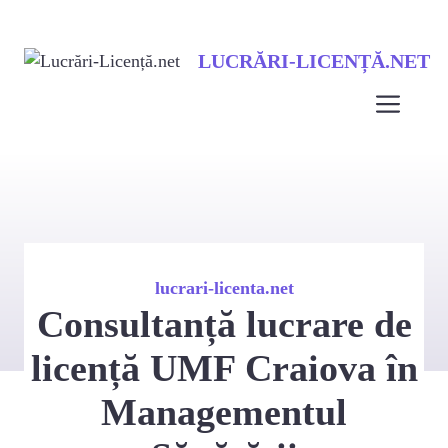
Sari
LUCRĂRI-LICENȚĂ.NET
la
conținut
Men
lucrari-licenta.net
Consultanță lucrare de
licență UMF Craiova în
Managementul