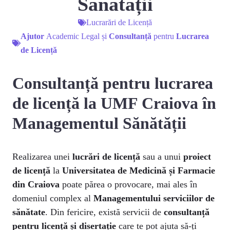
Sănătății
Lucrarări de Licență
Ajutor
Academic Legal și
Consultanță
pentru
Lucrarea
de Licență
Consultanță pentru lucrarea
de licență la UMF Craiova în
Managementul Sănătății
Realizarea unei
lucrări de licență
sau a unui
proiect
de licență
la
Universitatea de Medicină și Farmacie
din Craiova
poate părea o provocare, mai ales în
domeniul complex al
Managementului serviciilor de
sănătate
. Din fericire, există servicii de
consultanță
pentru licență și disertație
care te pot ajuta să-ți